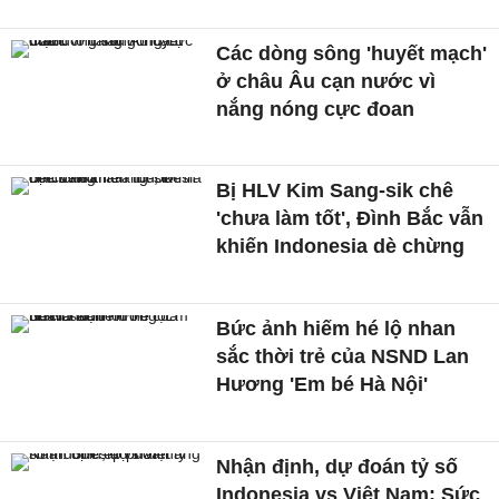
Các dòng sông 'huyết mạch'
ở châu Âu cạn nước vì
nắng nóng cực đoan
Bị HLV Kim Sang-sik chê
'chưa làm tốt', Đình Bắc vẫn
khiến Indonesia dè chừng
Bức ảnh hiếm hé lộ nhan
sắc thời trẻ của NSND Lan
Hương 'Em bé Hà Nội'
Nhận định, dự đoán tỷ số
Indonesia vs Việt Nam: Sức