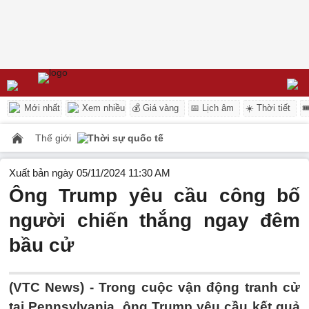
Mới nhất
Xem nhiều
💰 Giá vàng
📅 Lịch âm
☀️ Thời tiết

Thế giới
Thời sự quốc tế
Xuất bản ngày 05/11/2024 11:30 AM
Ông Trump yêu cầu công bố
người chiến thắng ngay đêm
bầu cử
(VTC News) -
Trong cuộc vận động tranh cử
tại Pennsylvania, ông Trump yêu cầu kết quả