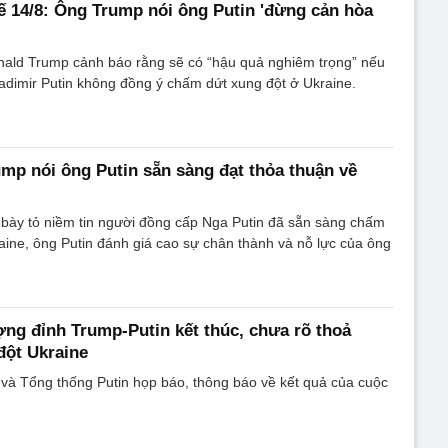
ế 14/8: Ông Trump nói ông Putin 'đừng cản hòa
ald Trump cảnh báo rằng sẽ có “hậu quả nghiêm trọng” nếu
dimir Putin không đồng ý chấm dứt xung đột ở Ukraine.
mp nói ông Putin sẵn sàng đạt thỏa thuận về
bày tỏ niềm tin người đồng cấp Nga Putin đã sẵn sàng chấm
aine, ông Putin đánh giá cao sự chân thành và nỗ lực của ông
ợng đỉnh Trump-Putin kết thúc, chưa rõ thoả
đột Ukraine
và Tổng thống Putin họp báo, thông báo về kết quả của cuộc