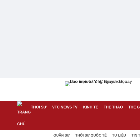
THỜI SỰ
VTC NEWS TV
KINH TẾ
THỂ THAO
THẾ G
QUÂN SỰ
THỜI SỰ QUỐC TẾ
TƯ LIỆU
TIN 