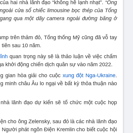
của hai nhà lãnh đạo “không hề lạnh nhạt”.
“Ông
a ngoài cửa sổ chiếc limousine bọc thép của Tổng
ngang qua một dãy camera ngoài đường băng ở
Trump trên thảm đỏ, Tổng thống Mỹ cũng đã vỗ tay
 tiên sau 10 năm.
đỉnh
quan trọng này sẽ là thảo luận về việc chấm
Nga khởi động chiến dịch quân sự vào năm 2022.
g gian hòa giải cho cuộc
xung đột Nga-Ukraine
.
ng minh châu Âu lo ngại về bất kỳ thỏa thuận nào
i nhà lãnh đạo dự kiến sẽ tổ chức một cuộc họp
iện cho ông Zelensky, sau đó là các nhà lãnh đạo
 Người phát ngôn Điện Kremlin cho biết cuộc hội