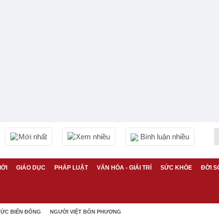
Mới nhất
Xem nhiều
Bình luận nhiều
IỚI
GIÁO DỤC
PHÁP LUẬT
VĂN HÓA - GIẢI TRÍ
SỨC KHỎE
ĐỜI S
TỨC BIỂN ĐÔNG
NGƯỜI VIỆT BỐN PHƯƠNG