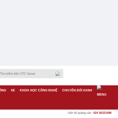
ỐNG
XE
KHOA HỌC CÔNG NGHỆ
CHUYỂN ĐỔI XANH
Liên hệ quảng cáo:
024 36321588