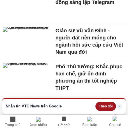
đồng sáng lập Telegram
Giáo sư Vũ Văn Đính -
người đặt nền móng cho
ngành hồi sức cấp cứu Việt
Nam qua đời
Phó Thủ tướng: Khắc phục
hạn chế, giữ ổn định
phương án thi tốt nghiệp
THPT
Người Việt kể phút thoát
Nhận tin VTC News trên Google
×
Theo dõi
chết khi mái trung tâm
thương mại sập trong động
đất ở Nhật
Trang chủ
Xem nhiều
Bình luận
Chia sẻ
Cỡ chữ