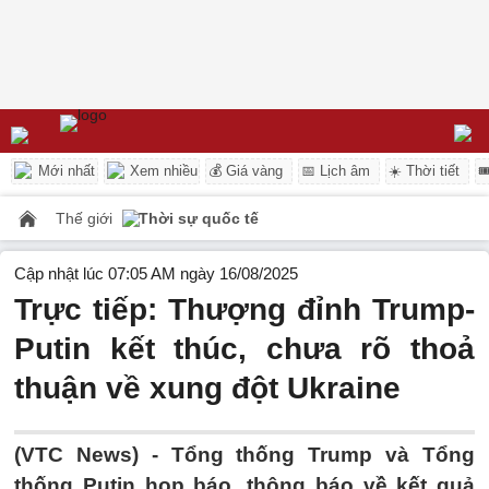
Mới nhất
Xem nhiều
💰 Giá vàng
📅 Lịch âm
☀️ Thời tiết

Thế giới
Thời sự quốc tế
Cập nhật lúc 07:05 AM ngày 16/08/2025
Trực tiếp: Thượng đỉnh Trump-
Putin kết thúc, chưa rõ thoả
thuận về xung đột Ukraine
(VTC News) -
Tổng thống Trump và Tổng
thống Putin họp báo, thông báo về kết quả