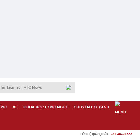
ỐNG
XE
KHOA HỌC CÔNG NGHỆ
CHUYỂN ĐỔI XANH
Liên hệ quảng cáo:
024 36321588