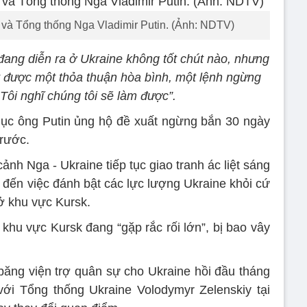
và Tổng thống Nga Vladimir Putin. (Ảnh: NDTV)
đang diễn ra ở Ukraine không tốt chút nào, nhưng
ạt được một thỏa thuận hòa bình, một lệnh ngừng
Tôi nghĩ chúng tôi sẽ làm được”.
ục ông Putin ủng hộ đề xuất ngừng bắn 30 ngày
trước.
ảnh Nga - Ukraine tiếp tục giao tranh ác liệt sáng
 đến việc đánh bật các lực lượng Ukraine khỏi cứ
ở khu vực Kursk.
khu vực Kursk đang “gặp rắc rối lớn”, bị bao vây
ăng viện trợ quân sự cho Ukraine hồi đầu tháng
với Tổng thống Ukraine Volodymyr Zelenskiy tại