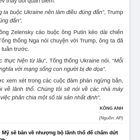
ev thay đổi quan điểm.
g ta buộc Ukraine nên làm điều đúng đắn”
, Trump
úng đắn”.
ông Zelensky cáo buộc ông Putin kéo dài chiến
Tổng thống Nga nói chuyện với Trump, ông ta đã
 tuần trước.
 thực hiện từ lâu
”, Tổng thống Ukraine nói. “
Mỗi
nghĩa với mạng sống con người bị đe dọa”.
c xem xét trong các cuộc đàm phán ngừng bắn,
i về lãnh thổ. Chúng tôi sẽ nói về các nhà máy
việc phân chia một số tài sản nhất định”.
KÔNG ANH
(Nguồn: AP)
 Mỹ sẽ bàn về nhượng bộ lãnh thổ để chấm dứt
ne