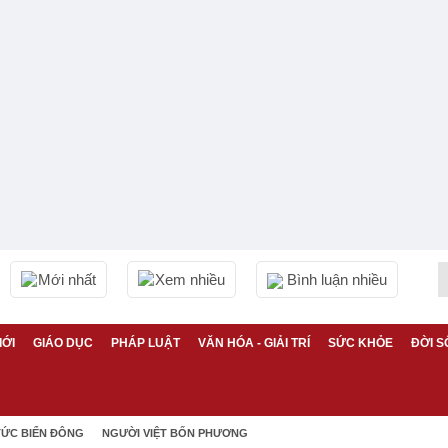
Mới nhất
Xem nhiều
Bình luận nhiều
IỚI
GIÁO DỤC
PHÁP LUẬT
VĂN HÓA - GIẢI TRÍ
SỨC KHỎE
ĐỜI S
TỨC BIỂN ĐÔNG
NGƯỜI VIỆT BỐN PHƯƠNG