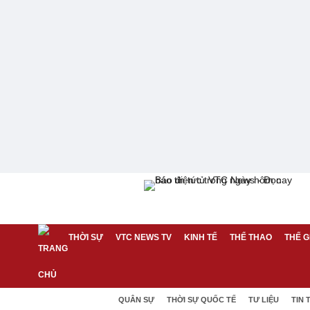
THỜI SỰ
VTC NEWS TV
KINH TẾ
THỂ THAO
THẾ G
QUÂN SỰ
THỜI SỰ QUỐC TẾ
TƯ LIỆU
TIN 