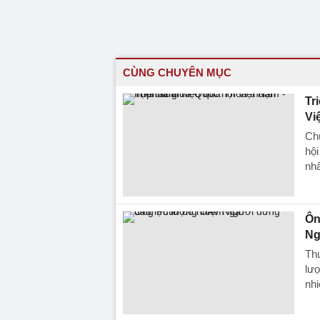
CÙNG CHUYÊN MỤC
Tr
Vi
Ch
hộ
nhâ
Ôn
Ng
Th
lượ
nhi