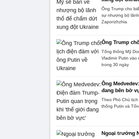
Ông Trump cho biết
sự nhượng bộ lãnh
Zaporizhzhia.
Ông Trump chốt
Tổng thống Mỹ Don
Vladimir Putin vào
trong 30 ngày.
Ông Medvedev: 
đang bên bờ v
Theo Phó Chủ tịch
thống Putin và Tổn
Ngoại trưởng N