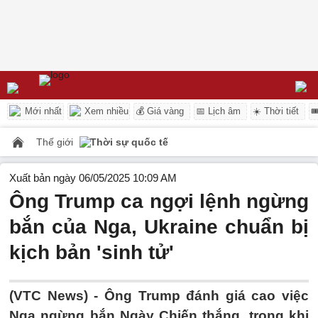
Mới nhất
Xem nhiều
💰 Giá vàng
📅 Lịch âm
☀️ Thời tiết

Thế giới
Thời sự quốc tế
Xuất bản ngày 06/05/2025 10:09 AM
Ông Trump ca ngợi lệnh ngừng
bắn của Nga, Ukraine chuẩn bị
kịch bản 'sinh tử'
(VTC News) -
Ông Trump đánh giá cao việc
Nga ngừng bắn Ngày Chiến thắng, trong khi