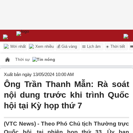
Mới nhất
Xem nhiều
💰 Giá vàng
📅 Lịch âm
☀️ Thời tiết

Thời sự
Tin nóng
Xuất bản ngày 13/05/2024 10:00 AM
Ông Trần Thanh Mẫn: Rà soát
nội dung trước khi trình Quốc
hội tại Kỳ họp thứ 7
(VTC News) -
Theo Phó Chủ tịch Thường trực
Quốc hội, tại phiên họp thứ 33, Ủy ban