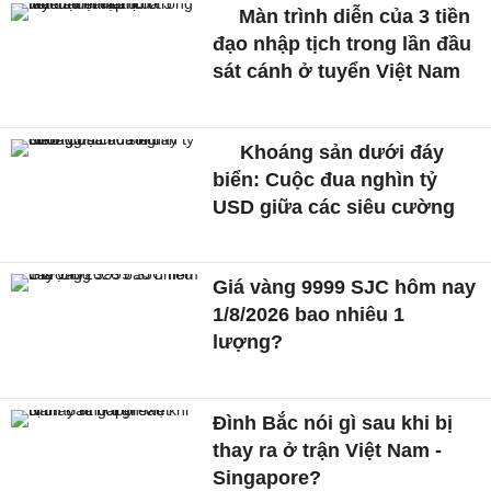
Màn trình diễn của 3 tiền
đạo nhập tịch trong lần đầu
sát cánh ở tuyển Việt Nam
Khoáng sản dưới đáy
biển: Cuộc đua nghìn tỷ
USD giữa các siêu cường
Giá vàng 9999 SJC hôm nay
1/8/2026 bao nhiêu 1
lượng?
Đình Bắc nói gì sau khi bị
thay ra ở trận Việt Nam -
Singapore?