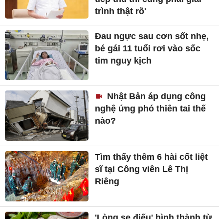
trình thật rõ'
Đau ngực sau cơn sốt nhẹ,
bé gái 11 tuổi rơi vào sốc
tim nguy kịch
Nhật Bản áp dụng công
nghệ ứng phó thiên tai thế
nào?
Tìm thấy thêm 6 hài cốt liệt
sĩ tại Công viên Lê Thị
Riêng
'Lòng se điếu' hình thành từ