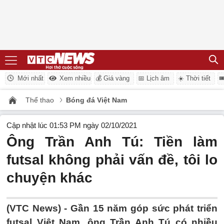
Mới nhất
Xem nhiều
💰 Giá vàng
📅 Lịch âm
☀️ Thời tiết

Thể thao
Bóng đá Việt Nam
Cập nhật lúc 01:53 PM ngày 02/10/2021
Ông Trần Anh Tú: Tiền làm
futsal không phải vấn đề, tôi lo
chuyện khác
(VTC News) -
Gần 15 năm góp sức phát triển
futsal Việt Nam, ông Trần Anh Tú có nhiều