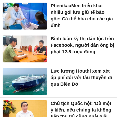
PhenikaaMec triển khai
nhiều gói lưu giữ tế bào
gốc: Cá thể hóa cho các gia
đình
Bình luận kỳ thị dân tộc trên
Facebook, người đàn ông bị
phạt 12,5 triệu đồng
Lực lượng Houthi xem xét
áp phí đối với tàu thuyền đi
qua Biển Đỏ
Chủ tịch Quốc hội: 'Dù một
ý kiến, nếu chúng ta không
tiếp thu thì cũng phải giải