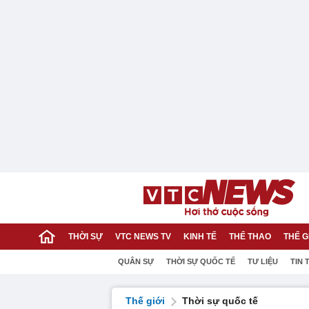
THỜI SỰ
VTC NEWS TV
KINH TẾ
THỂ THAO
THẾ G
QUÂN SỰ
THỜI SỰ QUỐC TẾ
TƯ LIỆU
TIN 
Thế giới
Thời sự quốc tế