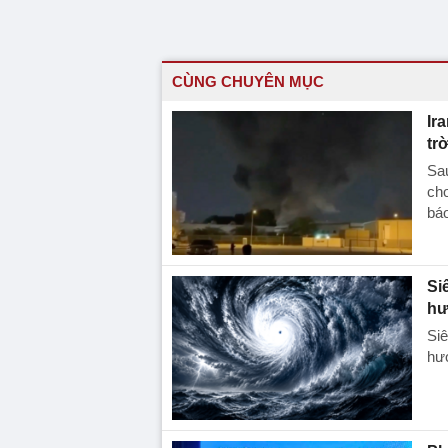
CÙNG CHUYÊN MỤC
Ir
tr
Sau
cho
báo
Si
hư
Siê
hướ