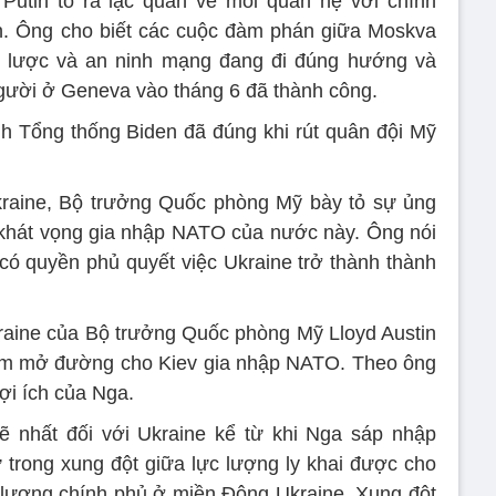
 Putin tỏ ra lạc quan về mối quan hệ với chính
n. Ông cho biết các cuộc đàm phán giữa Moskva
n lược và an ninh mạng đang đi đúng hướng và
gười ở Geneva vào tháng 6 đã thành công.
h Tổng thống Biden đã đúng khi rút quân đội Mỹ
kraine, Bộ trưởng Quốc phòng Mỹ bày tỏ sự ủng
 khát vọng gia nhập NATO của nước này. Ông nói
ó quyền phủ quyết việc Ukraine trở thành thành
raine của Bộ trưởng Quốc phòng Mỹ Lloyd Austin
hằm mở đường cho Kiev gia nhập NATO. Theo ông
lợi ích của Nga.
 nhất đối với Ukraine kể từ khi Nga sáp nhập
trong xung đột giữa lực lượng ly khai được cho
 lượng chính phủ ở miền Đông Ukraine. Xung đột