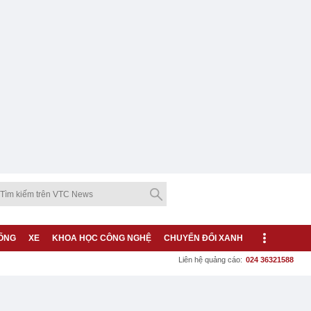
ỐNG
XE
KHOA HỌC CÔNG NGHỆ
CHUYỂN ĐỔI XANH
Liên hệ quảng cáo:
024 36321588