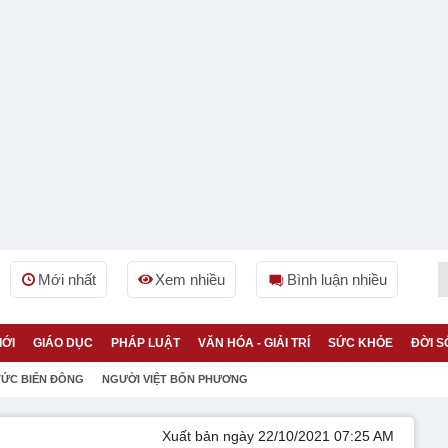
Mới nhất
Xem nhiều
Bình luận nhiều
IỚI
GIÁO DỤC
PHÁP LUẬT
VĂN HÓA - GIẢI TRÍ
SỨC KHỎE
ĐỜI S
TỨC BIỂN ĐÔNG
NGƯỜI VIỆT BỐN PHƯƠNG
Xuất bản ngày 22/10/2021 07:25 AM