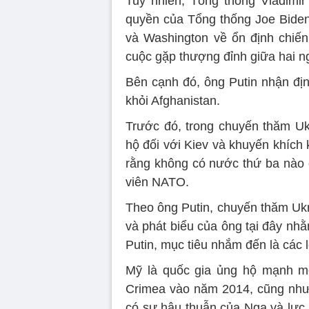
Tuy nhiên, Tổng thống Vladimir
quyền của Tổng thống Joe Bide
và Washington về ổn định chiế
cuộc gặp thượng đỉnh giữa hai n
Bên cạnh đó, ông Putin nhận địn
khỏi Afghanistan.
Trước đó, trong chuyến thăm U
hộ đối với Kiev và khuyến khích
rằng không có nước thứ ba nào c
viên NATO.
Theo ông Putin, chuyến thăm Uk
và phát biểu của ông tại đây n
Putin, mục tiêu nhắm đến là các 
Mỹ là quốc gia ủng hộ mạnh mẽ
Crimea vào năm 2014, cũng như 
có sự hậu thuẫn của Nga và lực