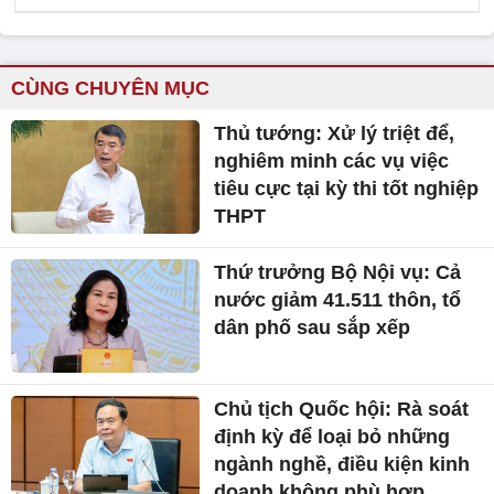
CÙNG CHUYÊN MỤC
Thủ tướng: Xử lý triệt để,
nghiêm minh các vụ việc
tiêu cực tại kỳ thi tốt nghiệp
THPT
Thứ trưởng Bộ Nội vụ: Cả
nước giảm 41.511 thôn, tổ
dân phố sau sắp xếp
Chủ tịch Quốc hội: Rà soát
định kỳ để loại bỏ những
ngành nghề, điều kiện kinh
doanh không phù hợp