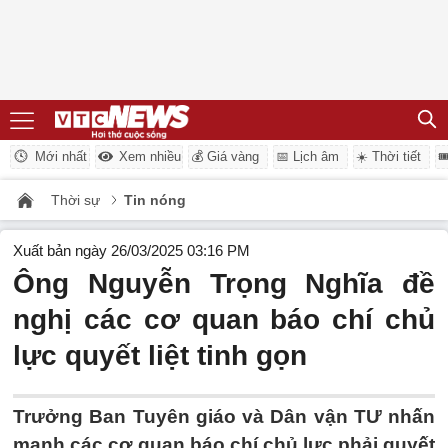
Mới nhất
Xem nhiều
💰 Giá vàng
📅 Lịch âm
☀️ Thời tiết

Thời sự
Tin nóng
Xuất bản ngày 26/03/2025 03:16 PM
Ông Nguyễn Trọng Nghĩa đề
nghị các cơ quan báo chí chủ
lực quyết liệt tinh gọn
Trưởng Ban Tuyên giáo và Dân vận TƯ nhấn
mạnh các cơ quan báo chí chủ lực phải quyết