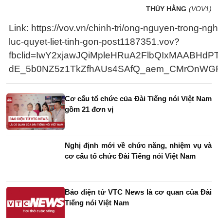
THÚY HẰNG
(VOV1)
Link: https://vov.vn/chinh-tri/ong-nguyen-trong-n
luc-quyet-liet-tinh-gon-post1187351.vov?
fbclid=IwY2xjawJQiMpleHRuA2FlbQIxMAABHd
dE_5b0NZ5z1TkZfhAUs4SAfQ_aem_CMrOnW
Cơ cấu tổ chức của Đài Tiếng nói Việt Nam
gồm 21 đơn vị
Nghị định mới về chức năng, nhiệm vụ và
cơ cấu tổ chức Đài Tiếng nói Việt Nam
Báo điện tử VTC News là cơ quan của Đài
Tiếng nói Việt Nam