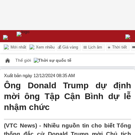
Mới nhất
Xem nhiều
💰 Giá vàng
📅 Lịch âm
☀️ Thời tiết

Thế giới
Thời sự quốc tế
Xuất bản ngày 12/12/2024 08:35 AM
Ông Donald Trump dự định
mời ông Tập Cận Bình dự lễ
nhậm chức
(VTC News) -
Nhiều nguồn tin cho biết Tổng
thống đắc cử Donald Trump mời Chủ tịch