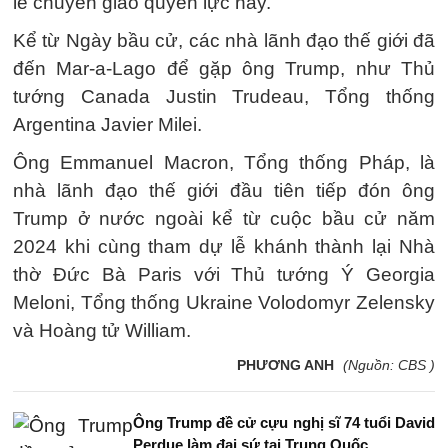
lễ chuyển giao quyền lực này.
Kể từ Ngày bầu cử, các nhà lãnh đạo thế giới đã
đến Mar-a-Lago để gặp ông Trump, như Thủ
tướng Canada Justin Trudeau, Tổng thống
Argentina Javier Milei.
Ông Emmanuel Macron, Tổng thống Pháp, là
nhà lãnh đạo thế giới đầu tiên tiếp đón ông
Trump ở nước ngoài kể từ cuộc bầu cử năm
2024 khi cùng tham dự lễ khánh thành lại Nhà
thờ Đức Bà Paris với Thủ tướng Ý Georgia
Meloni, Tổng thống Ukraine Volodomyr Zelensky
và Hoàng tử William.
PHƯƠNG ANH
(Nguồn: CBS )
Ông Trump đề cử cựu nghị sĩ 74 tuổi David
Perdue làm đại sứ tại Trung Quốc