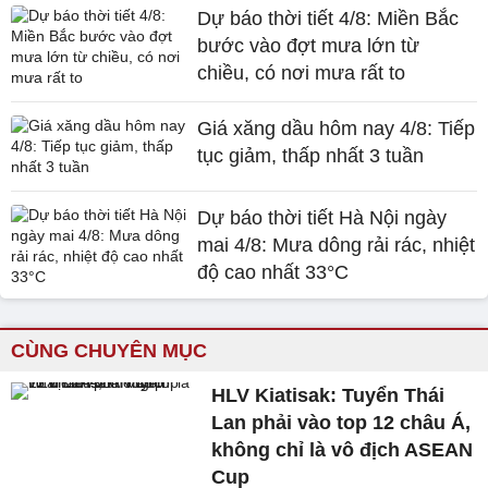
Dự báo thời tiết 4/8: Miền Bắc
bước vào đợt mưa lớn từ
chiều, có nơi mưa rất to
Giá xăng dầu hôm nay 4/8: Tiếp
tục giảm, thấp nhất 3 tuần
Dự báo thời tiết Hà Nội ngày
mai 4/8: Mưa dông rải rác, nhiệt
độ cao nhất 33°C
CÙNG CHUYÊN MỤC
HLV Kiatisak: Tuyển Thái
Lan phải vào top 12 châu Á,
không chỉ là vô địch ASEAN
Cup