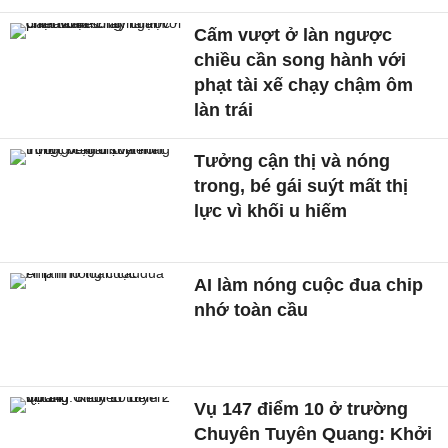
Cấm vượt ở làn ngược
chiều cần song hành với
phạt tài xế chạy chậm ôm
làn trái
Tưởng cận thị và nóng
trong, bé gái suýt mất thị
lực vì khối u hiếm
AI làm nóng cuộc đua chip
nhớ toàn cầu
Vụ 147 điểm 10 ở trường
Chuyên Tuyên Quang: Khởi