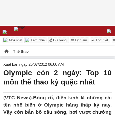
Mới nhất
Xem nhiều
💰 Giá vàng
📅 Lịch âm
☀️ Thời tiết

Thể thao
Xuất bản ngày 25/07/2012 06:00 AM
Olympic còn 2 ngày: Top 10
môn thể thao kỳ quặc nhất
(VTC News)-Bóng rổ, điền kinh là những cái
tên phổ biến ở Olympic hàng thập kỷ nay.
Vậy còn bắn bồ câu sống, bơi vượt chướng