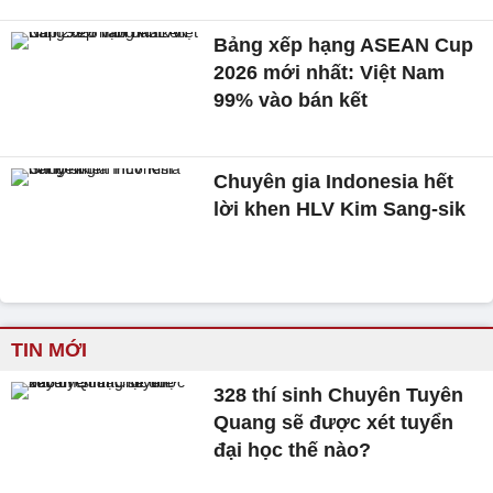
Bảng xếp hạng ASEAN Cup
2026 mới nhất: Việt Nam
99% vào bán kết
Chuyên gia Indonesia hết
lời khen HLV Kim Sang-sik
TIN MỚI
328 thí sinh Chuyên Tuyên
Quang sẽ được xét tuyển
đại học thế nào?