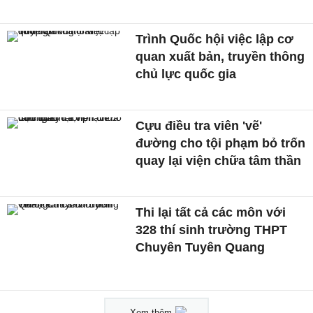
Trình Quốc hội việc lập cơ
quan xuất bản, truyền thông
chủ lực quốc gia
Cựu điều tra viên 'vẽ'
đường cho tội phạm bỏ trốn
quay lại viện chữa tâm thần
Thi lại tất cả các môn với
328 thí sinh trường THPT
Chuyên Tuyên Quang
Xem thêm