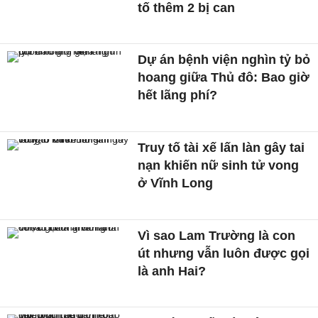
tố thêm 2 bị can
Dự án bệnh viện nghìn tỷ bỏ
hoang giữa Thủ đô: Bao giờ
hết lãng phí?
Truy tố tài xế lấn làn gây tai
nạn khiến nữ sinh tử vong
ở Vĩnh Long
Vì sao Lam Trường là con
út nhưng vẫn luôn được gọi
là anh Hai?