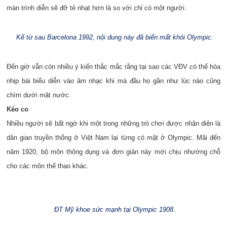
màn trình diễn sẽ đỡ tẻ nhạt hơn là so với chỉ có một người.
Kể từ sau Barcelona 1992, nội dung này đã biến mất khỏi Olympic.
Đến giờ vẫn còn nhiều ý kiến thắc mắc rằng tại sao các VĐV có thể hòa
nhịp bài biểu diễn vào âm nhạc khi mà đầu họ gần như lúc nào cũng
chìm dưới mặt nước.
Kéo co
Nhiều người sẽ bất ngờ khi một trong những trò chơi được nhận diện là
dân gian truyền thống ở Việt Nam lại từng có mặt ở Olympic. Mãi đến
năm 1920, bộ môn thông dụng và đơn giản này mới chịu nhường chỗ
cho các môn thể thao khác.
ĐT Mỹ khoe sức mạnh tại Olympic 1908.