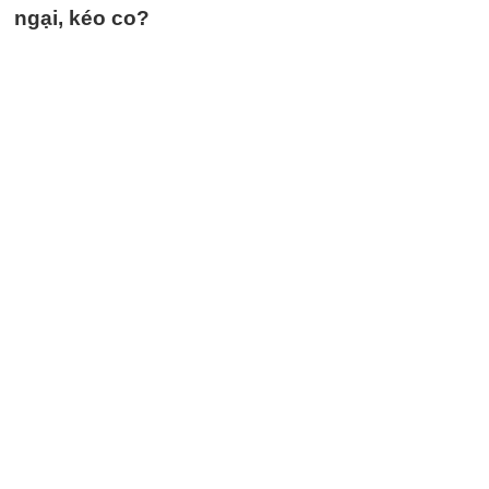
ngại, kéo co?