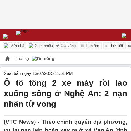
Mới nhất
Xem nhiều
💰 Giá vàng
📅 Lịch âm
☀️ Thời tiết

Thời sự
Tin nóng
Xuất bản ngày 13/07/2025 11:51 PM
Ô tô tông 2 xe máy rồi lao
xuống sông ở Nghệ An: 2 nạn
nhân tử vong
(VTC News) -
Theo chính quyền địa phương,
vụ tai nạn liên hoàn xảy ra ở xã Vạn An (tỉnh