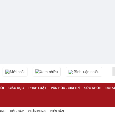
Mới nhất
Xem nhiều
Bình luận nhiều
IỚI
GIÁO DỤC
PHÁP LUẬT
VĂN HÓA - GIẢI TRÍ
SỨC KHỎE
ĐỜI S
 ANH
HỎI - ĐÁP
CHÂN DUNG
DIỄN ĐÀN