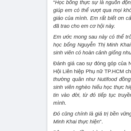
“
Học bổng thực sự là nguồn động
giúp em có thể vượt qua mọi khó
giáo của mình. Em rất biết ơn c
đã trao cho em cơ hội này.
Em ước mong sau này có thể trở 
học bổng Nguyễn Thị Minh Khai, 
sinh viên có hoàn cảnh giống nh
Đánh giá cao sự đóng góp của N
Hội Liên hiệp Phụ nữ TP.HCM cho
thường quân như Nutifood đồng 
sinh viên nghèo hiếu học thực h
tin vào đời, từ đó tiếp tục tr
mình.
Đó cũng chính là giá trị bền v
Minh Khai thực hiện
”.