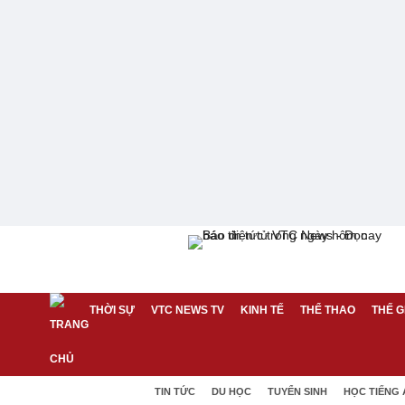
THỜI SỰ
VTC NEWS TV
KINH TẾ
THỂ THAO
THẾ G
TIN TỨC
DU HỌC
TUYỂN SINH
HỌC TIẾNG