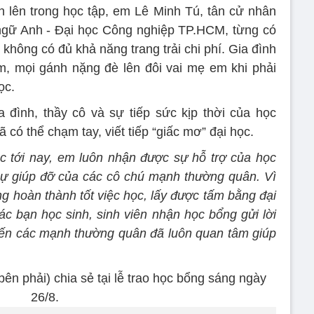
 lên trong học tập, em Lê Minh Tú, tân cử nhân
 ngữ Anh - Đại học Công nghiệp TP.HCM, từng có
 không có đủ khả năng trang trải chi phí. Gia đình
, mọi gánh nặng đè lên đôi vai mẹ em khi phải
ọc.
 đình, thầy cô và sự tiếp sức kịp thời của học
có thể chạm tay, viết tiếp “giấc mơ” đại học.
c tới nay, em luôn nhận được sự hỗ trợ của học
ự giúp đỡ của các cô chú mạnh thường quân. Vì
ng hoàn thành tốt việc học, lấy được tấm bằng đại
ác bạn học sinh, sinh viên nhận học bổng gửi lời
ến các mạnh thường quân đã luôn quan tâm giúp