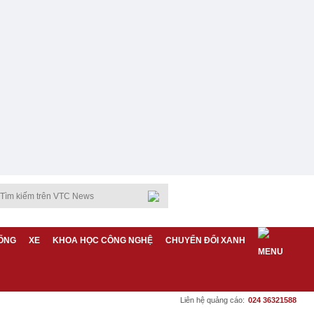
ỐNG
XE
KHOA HỌC CÔNG NGHỆ
CHUYỂN ĐỔI XANH
Liên hệ quảng cáo:
024 36321588