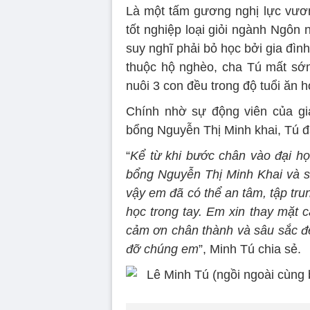
Là một tấm gương nghị lực vươn
tốt nghiệp loại giỏi ngành Ngôn
suy nghĩ phải bỏ học bởi gia đình
thuộc hộ nghèo, cha Tú mất sớm
nuôi 3 con đều trong độ tuổi ăn h
Chính nhờ sự động viên của gia
bổng Nguyễn Thị Minh khai, Tú đã 
“
Kể từ khi bước chân vào đại họ
bổng Nguyễn Thị Minh Khai và s
vậy em đã có thể an tâm, tập tru
học trong tay. Em xin thay mặt c
cảm ơn chân thành và sâu sắc đ
đỡ chúng em
”, Minh Tú chia sẻ.