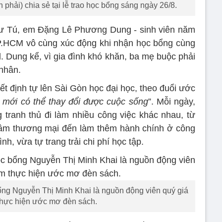
phải) chia sẻ tại lễ trao học bổng sáng ngày 26/8.
ư Tú, em Đặng Lê Phương Dung - sinh viên năm
P.HCM vô cùng xúc động khi nhận học bổng cùng
. Dung kể, vì gia đình khó khăn, ba mẹ buộc phải
nhân.
ết định tự lên Sài Gòn học đại học, theo đuổi ước
c mới có thể thay đổi được cuộc sống
”. Mỗi ngày,
g tranh thủ đi làm nhiều công việc khác nhau, từ
tâm thương mại đến làm thêm hành chính ở công
nh, vừa tự trang trải chi phí học tập.
g Nguyễn Thị Minh Khai là nguồn động viên quý giá
thực hiện ước mơ đèn sách.