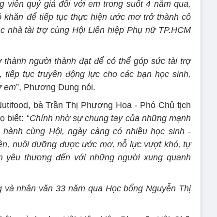
 viên quý giá đối với em trong suốt 4 năm qua,
 khăn để tiếp tục thực hiện ước mơ trở thành cô
ác nhà tài trợ cùng Hội Liên hiệp Phụ nữ TP.HCM
thành người thành đạt để có thể góp sức tài trợ
tiếp tục truyền động lực cho các bạn học sinh,
ư em
”, Phương Dung nói.
utifood, bà Trần Thị Phương Hoa - Phó Chủ tịch
 biết: “
Chính nhờ sự chung tay của những mạnh
hành cùng Hội, ngày càng có nhiều học sinh -
iện, nuôi dưỡng được ước mơ, nỗ lực vượt khó, tự
uyền yêu thương đến với những người xung quanh
ững và nhân văn 33 năm qua Học bổng Nguyễn Thị