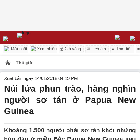
Mới nhất
Xem nhiều
💰 Giá vàng
📅 Lịch âm
☀️ Thời tiết

Thế giới
Xuất bản ngày 14/01/2018 04:19 PM
Núi lửa phun trào, hàng nghìn
người sơ tán ở Papua New
Guinea
Khoảng 1.500 người phải sơ tán khỏi những
hòn đảo ở miền Bắc Papua New Guinea sau