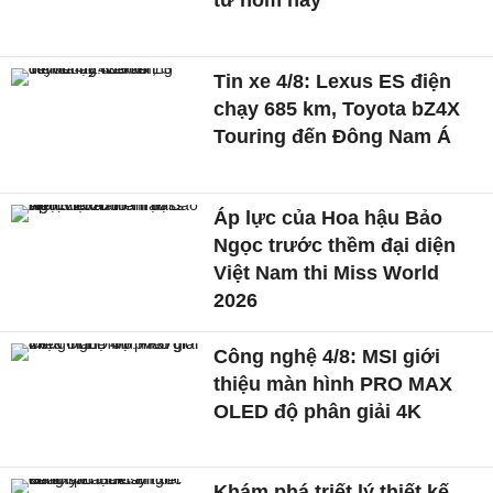
từ hôm nay
Tin xe 4/8: Lexus ES điện
chạy 685 km, Toyota bZ4X
Touring đến Đông Nam Á
Áp lực của Hoa hậu Bảo
Ngọc trước thềm đại diện
Việt Nam thi Miss World
2026
Công nghệ 4/8: MSI giới
thiệu màn hình PRO MAX
OLED độ phân giải 4K
Khám phá triết lý thiết kế