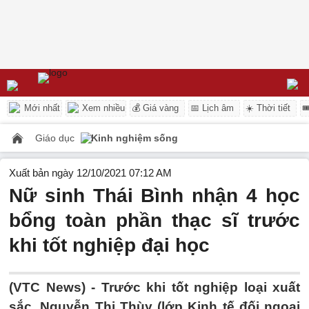
Mới nhất
Xem nhiều
💰 Giá vàng
📅 Lịch âm
☀️ Thời tiết

Giáo dục
Kinh nghiệm sống
Xuất bản ngày 12/10/2021 07:12 AM
Nữ sinh Thái Bình nhận 4 học
bổng toàn phần thạc sĩ trước
khi tốt nghiệp đại học
(VTC News) -
Trước khi tốt nghiệp loại xuất
sắc, Nguyễn Thị Thùy (lớp Kinh tế đối ngoại