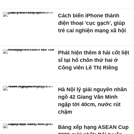
Cách biến iPhone thành
điện thoại 'cục gạch', giúp
trẻ cai nghiện mạng xã hội
Phát hiện thêm 8 hài cốt liệt
sĩ tại hố chôn thứ hai ở
Công viên Lê Thị Riêng
Hà Nội lý giải nguyên nhân
ngõ 42 Giang Văn Minh
ngập tới 40cm, nước rút
chậm
Bảng xếp hạng ASEAN Cup