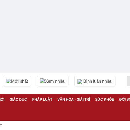
Mới nhất
Xem nhiều
Bình luận nhiều
IỚI
GIÁO DỤC
PHÁP LUẬT
VĂN HÓA - GIẢI TRÍ
SỨC KHỎE
ĐỜI S
ỆT