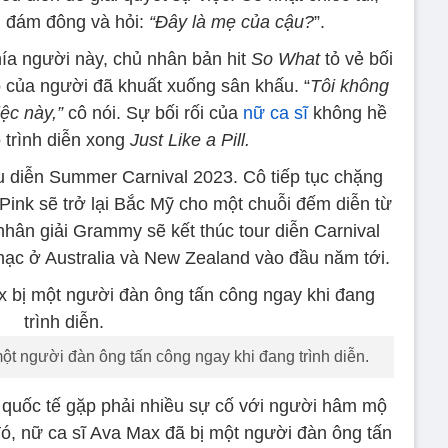
g đám đông và hỏi:
“Đây là mẹ của cậu?
”.
ía người này, chủ nhân bản hit
So What
tỏ vẻ bối
tro của người đã khuất xuống sân khấu. “
Tôi không
ệc này,”
cô nói. Sự bối rối của
nữ ca sĩ
không hề
 trình diễn xong
Just Like a Pill.
u diễn Summer Carnival 2023. Cô tiếp tục chặng
Pink sẽ trở lại Bắc Mỹ cho một chuỗi đếm diễn từ
hân giải Grammy sẽ kết thúc tour diễn Carnival
hạc ở Australia và New Zealand vào đầu năm tới.
ột người đàn ông tấn công ngay khi đang trình diễn.
o quốc tế gặp phải nhiều sự cố với người hâm mộ
đó, nữ ca sĩ Ava Max đã bị một người đàn ông tấn