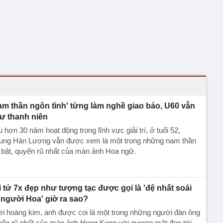
am thần ngôn tình' từng làm nghề giao báo, U60 vẫn
ư thanh niên
 hơn 30 năm hoạt động trong lĩnh vực giải trí, ở tuổi 52,
ung Hán Lương vẫn được xem là một trong những nam thần
 bật, quyến rũ nhất của màn ảnh Hoa ngữ.
i tử 7x đẹp như tượng tạc được gọi là 'đệ nhất soái
 người Hoa' giờ ra sao?
i hoàng kim, anh được coi là một trong những người đàn ông
yến rũ nhất của màn ảnh Hong Kong với gương mặt đẹp tới