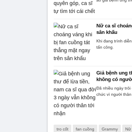
Nữ ca sĩ choán
sân khấu
Khi đang trình diễ
tấn công.
Giả bệnh ung t
không có người
Đã nhiều ngày trô
chức vì người thâ
tro cốt
fan cuồng
Grammy
Nữ 