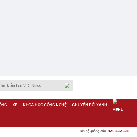
ỐNG
XE
KHOA HỌC CÔNG NGHỆ
CHUYỂN ĐỔI XANH
Liên hệ quảng cáo:
024 36321588