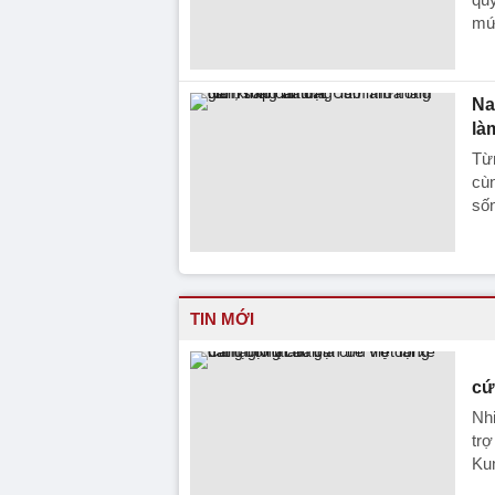
mứ
Na
là
Từ
cùn
sốn
TIN MỚI
cứ
Nhi
trợ
Ku