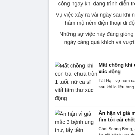
công ngay khi đang trình diễn 
Vụ việc xảy ra vài ngày sau khi
hâm mộ ném điện thoại di độ
Những sự việc này đáng gióng 
ngày càng quá khích và vượt 
Mất chồng khi c
xúc động
Tất Hạ - vợ nam c
sau khi lo liệu tan
Ân hận vì giả m
tìm tới cái chết
Choi Seong Bong, Á
ào giả bệnh ung th