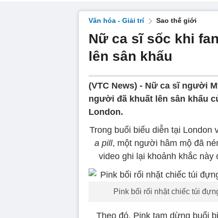
Văn hóa - Giải trí
Sao thế giới
Nữ ca sĩ sốc khi fa
lên sân khấu
(VTC News) -
Nữ ca sĩ người M
người đã khuất lên sân khấu củ
London.
Trong buổi biểu diễn tại London 
a pill
, một người hâm mộ đã ném
video ghi lại khoảnh khắc này
Pink bối rối nhặt chiếc túi đự
Theo đó, Pink tạm dừng buổi biể