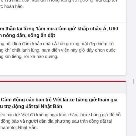
c hoàn hảo.
m thần lai từng 'làm mưa làm gió' khắp châu Á, U60
m nông dân, sống ẩn dật
ng nổi đình đám khắp châu Á bởi gương mặt đẹp hiếm có
g khí chất lạnh lùng, nam diễn viên này giờ đây chọn cuộc
g kín tiếng, rời xa hào quang.
Cảm động các bạn trẻ Việt lái xe hàng giờ tham gia
u trợ động đất tại Nhật Bản
ều bạn trẻ Việt đã không ngại khó khăn, lái xe hàng giờ để hỗ
 đồng bào và người dân địa phương sau trận động đất tại
mamoto, Nhật Bản.