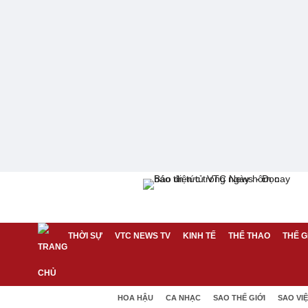
THỜI SỰ
VTC NEWS TV
KINH TẾ
THỂ THAO
THẾ G
HOA HẬU
CA NHẠC
SAO THẾ GIỚI
SAO VI