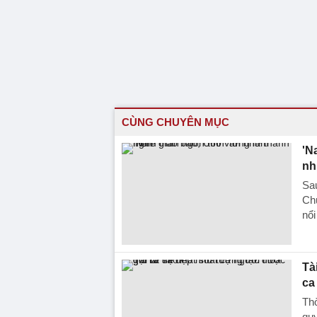
CÙNG CHUYÊN MỤC
'N
nh
Sau
Ch
nổi
Tà
ca
Thờ
qu