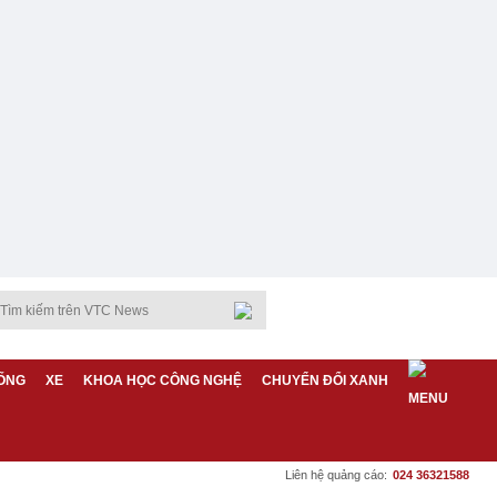
ỐNG
XE
KHOA HỌC CÔNG NGHỆ
CHUYỂN ĐỔI XANH
Liên hệ quảng cáo:
024 36321588