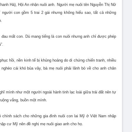
Thanh Hà), Hội An nhận nuôi anh. Người mẹ nuôi tên Nguyễn Thị Nữ
7 người con gồm 5 trai 2 gái nhưng không hiểu sao, tất cả những
n.
i đau mất con. Dù mang tiếng là con nuôi nhưng anh chỉ được phép
”.
phục hồi, nền kinh tế bị khủng hoảng do di chứng chiến tranh, nhiều
i nghèo cái khó bủa vây, bà mẹ nuôi phải lãnh bò về cho anh chăn
ĩ mình như một người ngoài hành tinh lạc loài giữa trái đất nên tự
 ruộng vắng, buồn một mình.
ó chính sách cho những gia đình nuôi con lai Mỹ ở Việt Nam nhập
hập cư Mỹ nên đề nghị mẹ nuôi giao anh cho họ.