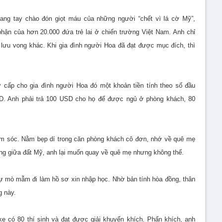
ang tay chào đón giọt máu của những người “chết vì lá cờ Mỹ”,
phận của hơn 20.000 đứa trẻ lai ở chiến trường Việt Nam. Anh chỉ
lưu vong khác. Khi gia đình người Hoa đã đạt được mục đích, thì
 cấp cho gia đình người Hoa đó một khoản tiền tính theo số đầu
D. Anh phải trả 100 USD cho họ để được ngủ ở phòng khách, 80
ăm sóc. Nằm bẹp dí trong căn phòng khách cô đơn, nhớ về quê mẹ
õng giữa đất Mỹ, anh lại muốn quay về quê mẹ nhưng không thể.
ự mò mẫm đi làm hồ sơ xin nhập học. Nhờ bản tính hòa đồng, thân
g này.
e có 80 thí sinh và đạt được giải khuyến khích. Phấn khích, anh