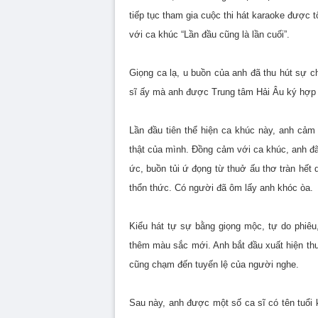
tiếp tục tham gia cuộc thi hát karaoke được t
với ca khúc “Lần đầu cũng là lần cuối”.
Giọng ca lạ, u buồn của anh đã thu hút sự c
sĩ ấy mà anh được Trung tâm Hải Âu ký hợp 
Lần đầu tiên thể hiện ca khúc này, anh cảm
thật của mình. Đồng cảm với ca khúc, anh đã
ức, buồn tủi ứ đọng từ thuở ấu thơ tràn hết
thổn thức. Có người đã ôm lấy anh khóc òa.
Kiểu hát tự sự bằng giọng mộc, tự do phiêu
thêm màu sắc mới. Anh bắt đầu xuất hiện th
cũng chạm đến tuyến lệ của người nghe.
Sau này, anh được một số ca sĩ có tên tuổi 