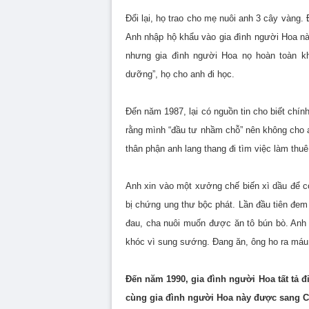
Đổi lại, họ trao cho mẹ nuôi anh 3 cây vàng.
Anh nhập hộ khẩu vào gia đình người Hoa này
nhưng gia đình người Hoa nọ hoàn toàn k
dưỡng”, họ cho anh đi học.
Đến năm 1987, lại có nguồn tin cho biết chín
rằng mình “đầu tư nhầm chỗ” nên không cho 
thân phận anh lang thang đi tìm việc làm thu
Anh xin vào một xưởng chế biến xì dầu để c
bị chứng ung thư bộc phát. Lần đầu tiên đem
đau, cha nuôi muốn được ăn tô bún bò. Anh
khóc vì sung sướng. Đang ăn, ông ho ra máu 
Đến năm 1990, gia đình người Hoa tất tả đ
cùng gia đình người Hoa này được sang Ca