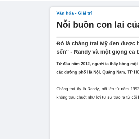
Văn hóa - Giải trí
Nỗi buồn con lai củ
Đó là chàng trai Mỹ đen được b
sến" - Randy và một giọng ca b
Từ đầu năm 2012, người ta thấy bóng một 
các đường phố Hà Nội, Quảng Nam, TP HC
Chàng trai ấy là Randy, nổi lên từ năm 1992
không trau chuốt như lời tự sự trào ra từ cõi 