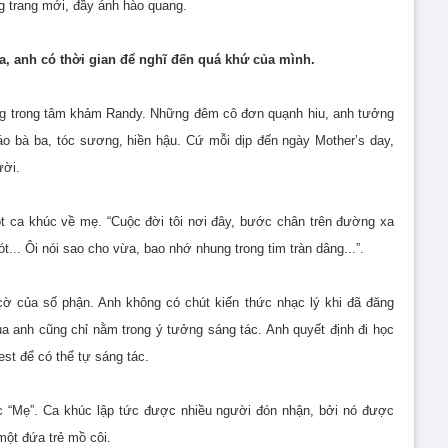
g trang mới, đầy ánh hào quang.
a, anh có thời gian để nghĩ đến quá khứ của mình.
dâng trong tâm khảm Randy. Những đêm cô đơn quạnh hiu, anh tưởng
o bà ba, tóc sương, hiền hậu. Cứ mỗi dịp đến ngày Mother’s day,
ười.
ột ca khúc về mẹ. “Cuộc đời tôi nơi đây, bước chân trên đường xa
t... Ôi nói sao cho vừa, bao nhớ nhung trong tim tràn dâng...”.
cờ của số phận. Anh không có chút kiến thức nhạc lý khi đã đăng
ủa anh cũng chỉ nằm trong ý tưởng sáng tác. Anh quyết định đi học
st để có thể tự sáng tác.
 “Mẹ”. Ca khúc lập tức được nhiều người đón nhận, bởi nó được
một đứa trẻ mồ côi.