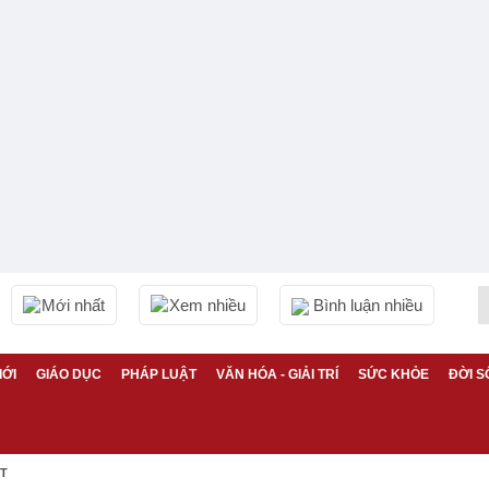
Mới nhất
Xem nhiều
Bình luận nhiều
IỚI
GIÁO DỤC
PHÁP LUẬT
VĂN HÓA - GIẢI TRÍ
SỨC KHỎE
ĐỜI S
ỆT