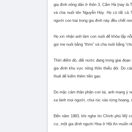
gia đình nông dân ở thôn 3, Cẩm Hà (nay là 
và cha nuôi tên Nguyễn Húy. Họ có tất cả 
người con trai trong gia đình này đều chết no
Họ xin nhận anh làm con nuôi để khỏa lấp nỗ
gọi mẹ nuôi bằng “thím” và cha nuôi bằng “chú
Thời điểm đó, đất nước đang trong giai đoạn 
gia đình khu vực nông thôn thiếu đói. Do cá
thuê để kiếm thêm tiền gạo.
Do mặc cảm thân phận con lai, anh mang ý ngh
xa lánh mọi người, chui rúc vào rừng hoang,
Đến năm 1983, khi nghe tin Chính phủ Mỹ c
cư, một gia đình người Hoa ở Hội An muốn n