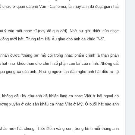
ổ chức ở quán cà phê Văn - California, lần này anh đã đoạt giải nhất
hú ý của một nhạc sĩ (nay đã qua đời). Nhờ sự giới thiệu của nhạc
đồng mời hát. Trung tâm Hải Âu giao cho anh ca khúc “Nó”.
 nhận được “thằng bé” mồ côi trong nhạc phẩm chính là thân phận
 hát như khóc than cho chính số phận con lai của mình. Những uất
 qua giọng ca của anh. Những người lần đầu nghe anh hát đều rơi lệ
, không cầu kỳ của anh đã khiến làng ca nhạc Việt ở hải ngoại có
ường xuyên ở các sân khấu ca nhạc Việt ở Mỹ. Ở buổi hát nào anh
khác mời hát chung. Thời điểm vàng son, trung bình mỗi tháng anh