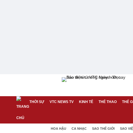
THỜI SỰ
VTC NEWS TV
KINH TẾ
THỂ THAO
THẾ G
HOA HẬU
CA NHẠC
SAO THẾ GIỚI
SAO VI