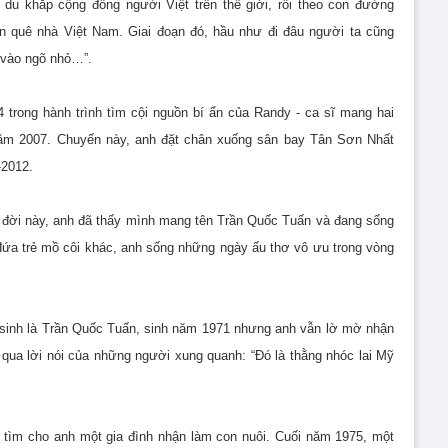
du khắp cộng đồng người Việt trên thế giới, rồi theo con đường
ận quê nhà Việt Nam. Giai đoạn đó, hầu như đi đâu người ta cũng
 vào ngõ nhỏ…”.
 trong hành trình tìm cội nguồn bí ẩn của Randy - ca sĩ mang hai
năm 2007. Chuyến này, anh đặt chân xuống sân bay Tân Sơn Nhất
-2012.
cõi đời này, anh đã thấy mình mang tên Trần Quốc Tuấn và đang sống
đứa trẻ mồ côi khác, anh sống những ngày ấu thơ vô ưu trong vòng
i sinh là Trần Quốc Tuấn, sinh năm 1971 nhưng anh vẫn lờ mờ nhận
qua lời nói của những người xung quanh: “Đó là thằng nhóc lai Mỹ
 tìm cho anh một gia đình nhận làm con nuôi. Cuối năm 1975, một