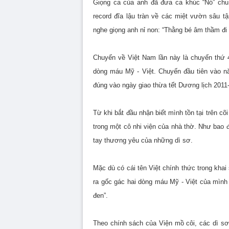
Giọng ca của anh đã đưa ca khúc “Nó” chu 
record đĩa lậu tràn về các miệt vườn sâu t
nghe giọng anh nỉ non: “Thằng bé âm thầm đi
Chuyến về Việt Nam lần này là chuyến thứ 4
dòng máu Mỹ - Việt. Chuyến đầu tiên vào 
đúng vào ngày giao thừa tết Dương lịch 2011
Từ khi bắt đầu nhận biết mình tồn tại trên 
trong một cô nhi viện của nhà thờ. Như bao 
tay thương yêu của những dì sơ.
Mặc dù có cái tên Việt chính thức trong kha
ra gốc gác hai dòng máu Mỹ - Việt của mình 
đen”.
Theo chính sách của Viện mồ côi, các dì sơ