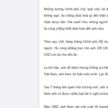
Những tưởng chính phủ của “quê cha” sẽ d
không ngờ, họ chẳng đoái hoài gì đến thân 
nhận được tấm “thẻ xanh” như những người 
họ cũng chẳng thiết đoái hoài đến anh nữa.
Theo quy chế, hàng tháng Chính phủ Mỹ trợ
người. Họ sòng phẳng trao cho anh 220 US
USD còn lại cho tiền ăn.
Lạ khí hậu, anh đổ bệnh nhưng không ai ch
Việt Nam, anh khóc tủi thân một mình. Lạc l
Sau 7 tháng làm quen môi trường mới, anh t
thiện anh có được nhiều bạn bè ở ngôi trườn
Năm 1992, anh tham gia một cuộc thi karaok