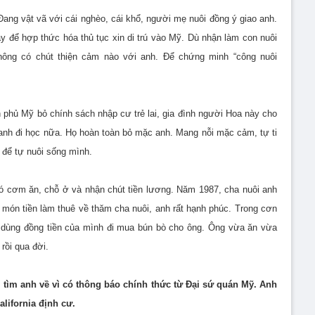
 Đang vật vã với cái nghèo, cái khổ, người mẹ nuôi đồng ý giao anh.
 để hợp thức hóa thủ tục xin di trú vào Mỹ. Dù nhận làm con nuôi
hông có chút thiện cảm nào với anh. Để chứng minh “công nuôi
h phủ Mỹ bỏ chính sách nhập cư trẻ lai, gia đình người Hoa này cho
anh đi học nữa. Họ hoàn toàn bỏ mặc anh. Mang nỗi mặc cảm, tự ti
ê để tự nuôi sống mình.
ó cơm ăn, chỗ ở và nhận chút tiền lương. Năm 1987, cha nuôi anh
 món tiền làm thuê về thăm cha nuôi, anh rất hạnh phúc. Trong cơn
 dùng đồng tiền của mình đi mua bún bò cho ông. Ông vừa ăn vừa
rồi qua đời.
i tìm anh về vì có thông báo chính thức từ Đại sứ quán Mỹ. Anh
lifornia định cư.