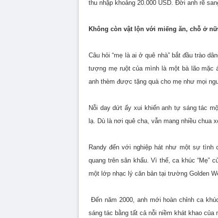
thu nhập khoảng 20.000 USD. Đời anh rẽ san
Không còn vật lộn với miếng ăn, chỗ ở nữ
Câu hỏi “mẹ là ai ở quê nhà” bắt đầu trào 
tượng mẹ ruột của mình là một bà lão mặc á
anh thèm được tặng quà cho mẹ như mọi ng
Nỗi day dứt ấy xui khiến anh tự sáng tác m
lạ. Dù là nơi quê cha, vẫn mang nhiều chua xó
Randy đến với nghiệp hát như một sự tình 
quang trên sân khấu. Vì thế, ca khúc “Mẹ” c
một lớp nhạc lý căn bản tại trường Golden We
Đến năm 2000, anh mới hoàn chỉnh ca khúc
sáng tác bằng tất cả nỗi niềm khát khao của 