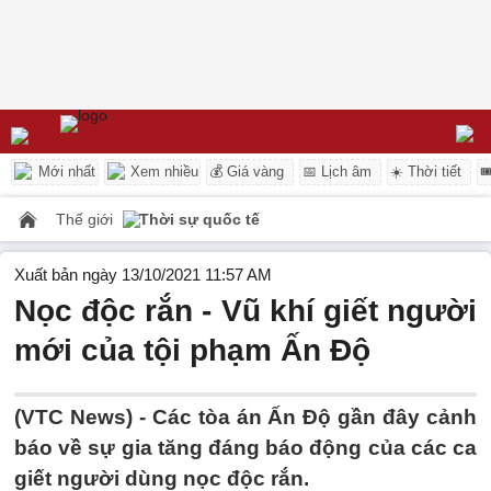
Mới nhất
Xem nhiều
💰 Giá vàng
📅 Lịch âm
☀️ Thời tiết

Thế giới
Thời sự quốc tế
Xuất bản ngày 13/10/2021 11:57 AM
Nọc độc rắn - Vũ khí giết người
mới của tội phạm Ấn Độ
(VTC News) -
Các tòa án Ấn Độ gần đây cảnh
báo về sự gia tăng đáng báo động của các ca
giết người dùng nọc độc rắn.