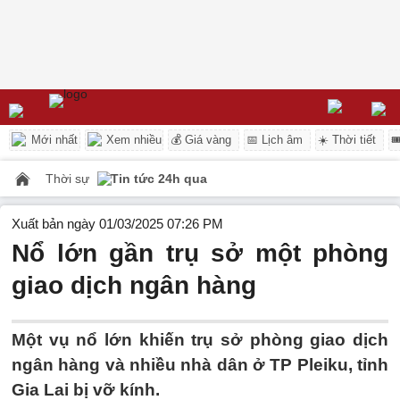
Mới nhất
Xem nhiều
💰 Giá vàng
📅 Lịch âm
☀️ Thời tiết

Thời sự
Tin tức 24h qua
Xuất bản ngày 01/03/2025 07:26 PM
Nổ lớn gần trụ sở một phòng
giao dịch ngân hàng
Một vụ nổ lớn khiến trụ sở phòng giao dịch
ngân hàng và nhiều nhà dân ở TP Pleiku, tỉnh
Gia Lai bị vỡ kính.