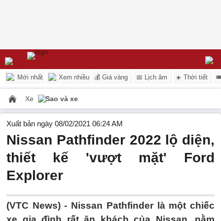
Mới nhất
Xem nhiều
💰 Giá vàng
📅 Lịch âm
☀️ Thời tiết

Xe
Sao và xe
Xuất bản ngày 08/02/2021 06:24 AM
Nissan Pathfinder 2022 lộ diện,
thiết kế 'vượt mặt' Ford
Explorer
(VTC News) -
Nissan Pathfinder là một chiếc
xe gia đình rất ăn khách của Nissan, nằm