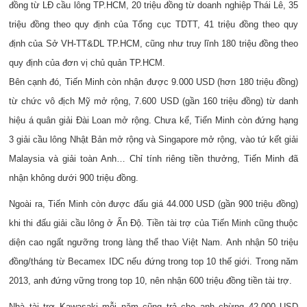
đồng từ LĐ cầu lông TP.HCM, 20 triệu đồng từ doanh nghiệp Thái Lê, 35
triệu đồng theo quy định của Tổng cục TDTT, 41 triệu đồng theo quy
định của Sở VH-TT&DL TP.HCM, cũng như truy lĩnh 180 triệu đồng theo
quy định của đơn vị chủ quản TP.HCM.
Bên cạnh đó, Tiến Minh còn nhận được 9.000 USD (hơn 180 triệu đồng)
từ chức vô địch Mỹ mở rộng, 7.600 USD (gần 160 triệu đồng) từ danh
hiệu á quân giải Đài Loan mở rộng. Chưa kể, Tiến Minh còn đứng hạng
3 giải cầu lông Nhật Bản mở rộng và Singapore mở rộng, vào tứ kết giải
Malaysia và giải toàn Anh… Chỉ tính riêng tiền thưởng, Tiến Minh đã
nhận không dưới 900 triệu đồng.
Ngoài ra, Tiến Minh còn được đấu giá 44.000 USD (gần 900 triệu đồng)
khi thi đấu giải cầu lông ở Ấn Độ. Tiền tài trợ của Tiến Minh cũng thuộc
diện cao ngất ngưỡng trong làng thể thao Việt Nam. Anh nhận 50 triệu
đồng/tháng từ Becamex IDC nếu đứng trong top 10 thế giới. Trong năm
2013, anh đứng vững trong top 10, nên nhận 600 triệu đồng tiền tài trợ.
Nhà tài trợ Kawasaki mỗi năm cũng trả cho anh chừng 42.000 USD