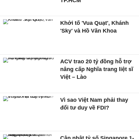
TP.HCM
Khởi tố 'Vua Quạt', Khánh
'Sky' và Hồ Văn Khoa
ACV trao 20 tỷ đồng hỗ trợ
nâng cấp Nghĩa trang liệt sĩ
Việt – Lào
Vì sao Việt Nam phải thay
đổi tư duy về FDI?
Cập nhật tỷ số Singapore 1-