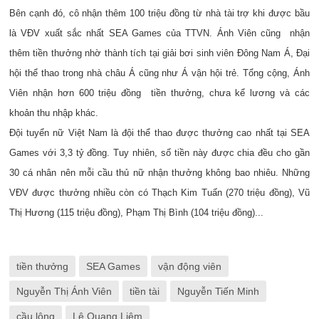
Bên cạnh đó, cô nhận thêm 100 triệu đồng từ nhà tài trợ khi được bầu
là VĐV xuất sắc nhất SEA Games của TTVN. Ánh Viên cũng nhận
thêm tiền thưởng nhờ thành tích tại giải bơi sinh viên Đông Nam Á, Đại
hội thể thao trong nhà châu Á cũng như Á vận hội trẻ. Tổng cộng, Ánh
Viên nhận hơn 600 triệu đồng tiền thưởng, chưa kể lương và các
khoản thu nhập khác.
Đội tuyển nữ Việt Nam là đội thể thao được thưởng cao nhất tại SEA
Games với 3,3 tỷ đồng. Tuy nhiên, số tiền này được chia đều cho gần
30 cá nhân nên mỗi cầu thủ nữ nhận thưởng không bao nhiêu. Những
VĐV được thưởng nhiều còn có Thạch Kim Tuấn (270 triệu đồng), Vũ
Thị Hương (115 triệu đồng), Phạm Thị Bình (104 triệu đồng)...
tiền thưởng
SEA Games
vận động viên
Nguyễn Thị Ánh Viên
tiền tài
Nguyễn Tiến Minh
cầu lông
Lê Quang Liêm