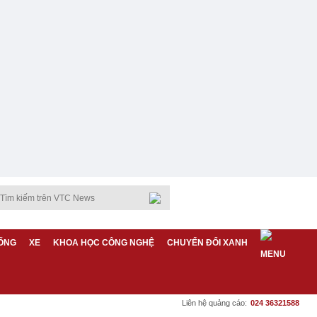
ỐNG
XE
KHOA HỌC CÔNG NGHỆ
CHUYỂN ĐỔI XANH
Liên hệ quảng cáo:
024 36321588