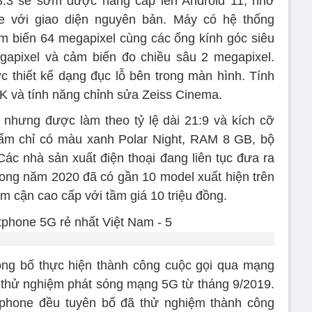
.3 sẽ sớm được nâng cấp lên Android 11, nhờ
e với giao diện nguyên bản. Máy có hệ thống
m biến 64 megapixel cùng các ống kính góc siêu
gapixel và cảm biến đo chiều sâu 2 megapixel.
 thiết kế dạng đục lỗ bên trong màn hình. Tính
K và tính năng chỉnh sửa Zeiss Cinema.
 nhưng được làm theo tỷ lệ dài 21:9 và kích cỡ
hẩm chỉ có màu xanh Polar Night, RAM 8 GB, bộ
c nhà sản xuất điện thoại đang liên tục đưa ra
rong năm 2020 đã có gần 10 model xuất hiện trên
m cận cao cấp với tầm giá 10 triệu đồng.
công bố thực hiện thành công cuộc gọi qua mạng
thử nghiệm phát sóng mạng 5G từ tháng 9/2019.
phone đều tuyên bố đã thử nghiệm thành công