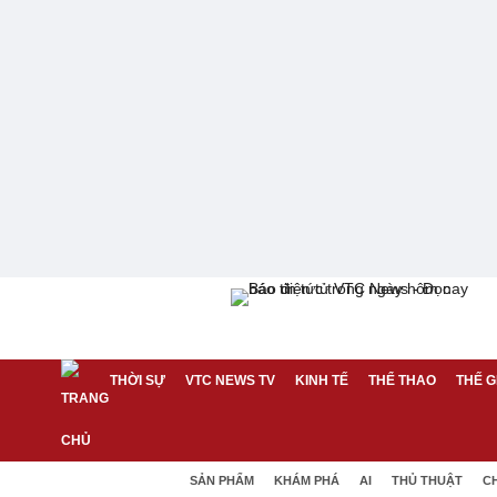
THỜI SỰ
VTC NEWS TV
KINH TẾ
THỂ THAO
THẾ G
SẢN PHẨM
KHÁM PHÁ
AI
THỦ THUẬT
C