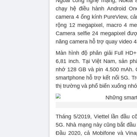
Ngoài công nghệ mạng, Nokia 8
chạy hệ điều hành Android On
camera 4 ống kính PureView, cả
rộng 12 megapixel, macro 4 me
Camera selfie 24 megapixel được
năng camera hỗ trợ quay video 4
Màn hình độ phân giải Full HD+
6,81 inch. Tại Việt Nam, sản p
nhớ 128 GB và pin 4.500 mAh. Cá
smartphone hỗ trợ kết nối 5G. T
thị trường và phổ biến xuống nhó
Tháng 5/2019, Viettel lần đầu 
5G. Nhà mạng này cũng bắt đầu 
Đầu 2020, cả Mobifone và Vina