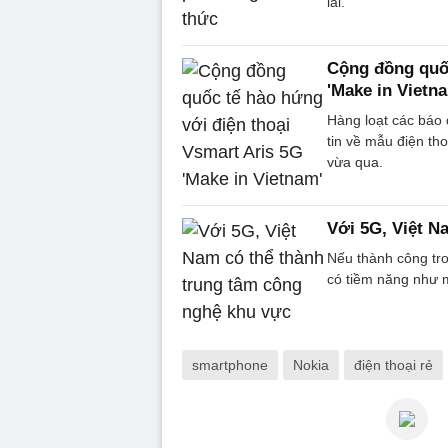
lai.
Cộng đồng quốc
'Make in Vietn
Hàng loạt các báo 
tin về mẫu điện th
vừa qua.
Với 5G, Việt N
Nếu thành công tr
có tiềm năng như 
smartphone
Nokia
điện thoại rẻ