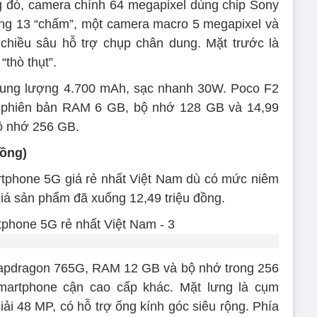
g đó, camera chính 64 megapixel dùng chip Sony
ng 13 “chấm”, một camera macro 5 megapixel và
chiều sâu hỗ trợ chụp chân dung. Mặt trước là
thò thụt”.
dung lượng 4.700 mAh, sạc nhanh 30W. Poco F2
ho phiên bản RAM 6 GB, bộ nhớ 128 GB và 14,99
ộ nhớ 256 GB.
đồng)
rtphone 5G giá rẻ nhất Việt Nam dù có mức niêm
 giá sản phẩm đã xuống 12,49 triệu đồng.
napdragon 765G, RAM 12 GB và bộ nhớ trong 256
martphone cận cao cấp khác. Mặt lưng là cụm
ải 48 MP, có hỗ trợ ống kính góc siêu rộng. Phía