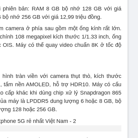
i phiên bản: RAM 8 GB bộ nhớ 128 GB với giá
 bộ nhớ 256 GB với giá 12,99 triệu đồng.
ụm camera ở phía sau gồm một ống kính rất lớn.
hính 108 megapixel kích thước 1/1.33 inch, ống
c OIS. Máy có thể quay video chuẩn 8K ở tốc độ
ình tràn viền với camera thụt thò, kích thước
HD+, tấm nền AMOLED, hỗ trợ HDR10. Máy có cấu
o cấp khác khi dùng chip xử lý Snapdragon 865
 của máy là LPDDR5 dung lượng 6 hoặc 8 GB, bộ
ượng 128 hoặc 256 GB.