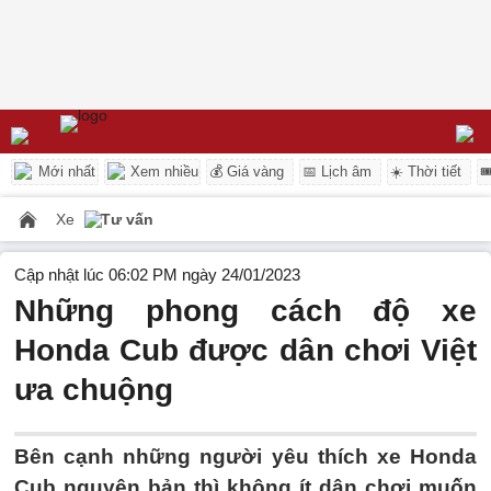
Mới nhất
Xem nhiều
💰 Giá vàng
📅 Lịch âm
☀️ Thời tiết

Xe
Tư vấn
Cập nhật lúc 06:02 PM ngày 24/01/2023
Những phong cách độ xe
Honda Cub được dân chơi Việt
ưa chuộng
Bên cạnh những người yêu thích xe Honda
Cub nguyên bản thì không ít dân chơi muốn