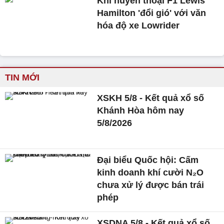
Khi huyền thoại F1 Lewis
Hamilton 'đổi gió' với văn
hóa độ xe Lowrider
TIN MỚI
XSKH 5/8 - Kết quả xổ số
Khánh Hòa hôm nay
5/8/2026
Đại biểu Quốc hội: Cấm
kinh doanh khí cười N₂O
chưa xử lý được bán trái
phép
XSDNA 5/8 - Kết quả xổ số