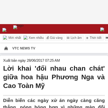
Mới nhất
Xem nhiều
💰 Giá vàng
📅 Lịch âm
☀️ Thời tiết

VTC NEWS TV
Xuất bản ngày 28/06/2017 07:25 AM
Lời khai 'đối nhau chan chát'
giữa hoa hậu Phương Nga và
Cao Toàn Mỹ
Diễn biến các ngày xử án ngày càng căng
thẳng, nóng bỏng hơn vì những màn đối