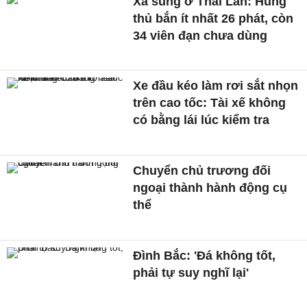
Xả súng ở Thái Lan: Hung
thủ bắn ít nhất 26 phát, còn
34 viên đạn chưa dùng
Xe đầu kéo làm rơi sắt nhọn
trên cao tốc: Tài xế không
có bằng lái lúc kiểm tra
Chuyển chủ trương đối
ngoại thành hành động cụ
thể
Đình Bắc: 'Đá không tốt,
phải tự suy nghĩ lại'