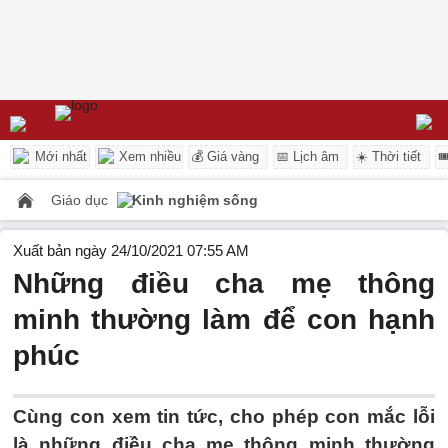
Mới nhất
Xem nhiều
💰 Giá vàng
📅 Lịch âm
☀️ Thời tiết

Giáo dục
Kinh nghiệm sống
Xuất bản ngày 24/10/2021 07:55 AM
Những điều cha mẹ thông
minh thường làm để con hạnh
phúc
Cùng con xem tin tức, cho phép con mắc lỗi
là những điều cha mẹ thông minh thường