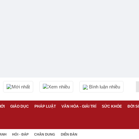
Mới nhất
Xem nhiều
Bình luận nhiều
IỚI
GIÁO DỤC
PHÁP LUẬT
VĂN HÓA - GIẢI TRÍ
SỨC KHỎE
ĐỜI S
 ANH
HỎI - ĐÁP
CHÂN DUNG
DIỄN ĐÀN