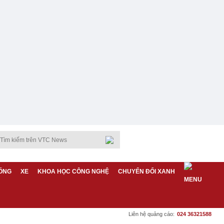
ỐNG
XE
KHOA HỌC CÔNG NGHỆ
CHUYỂN ĐỔI XANH
Liên hệ quảng cáo:
024 36321588