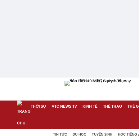
THỜI SỰ
VTC NEWS TV
KINH TẾ
THỂ THAO
THẾ G
TIN TỨC
DU HỌC
TUYỂN SINH
HỌC TIẾNG