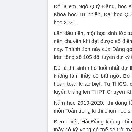
Đó là em Ngô Quý Đăng, học si
Khoa học Tự nhiên, Đại học Qu
học 2020.
Lần đầu tiên, một học sinh lớp 1
nên chuyện khi đạt được số điểm
nay. Thành tích này của Đăng gó
trên tổng số 105 đội tuyển dự kỳ
Dù là thí sinh nhỏ tuổi nhất dự
không làm thầy cô bất ngờ. Bởi
hoàn toàn khác biệt. Từ THCS, c
tuyển thẳng lên THPT Chuyên Kh
Năm học 2019-2020, khi đang là
môn Toán trong kì thi chọn học si
Được biết, Hải Đăng không chỉ 
thầy cô kỳ vọng có thể sẽ trở th