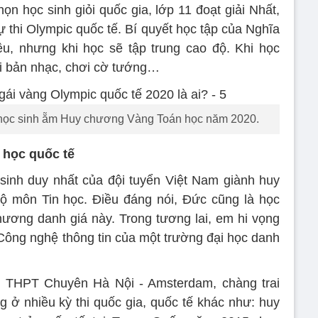
ọn học sinh giỏi quốc gia, lớp 11 đoạt giải Nhất,
ự thi Olympic quốc tế. Bí quyết học tập của Nghĩa
u, nhưng khi học sẽ tập trung cao độ. Khi học
ài bản nhạc, chơi cờ tướng…
 học sinh ẵm Huy chương Vàng Toán học năm 2020.
 học quốc tế
sinh duy nhất của đội tuyển Việt Nam giành huy
ộ môn Tin học. Điều đáng nói, Đức cũng là học
chương danh giá này. Trong tương lai, em hi vọng
ông nghệ thông tin của một trường đại học danh
g THPT Chuyên Hà Nội - Amsterdam, chàng trai
g ở nhiều kỳ thi quốc gia, quốc tế khác như: huy