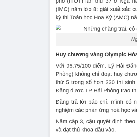
phố (ITOT) lần thứ 37 ở Nga n
(IMC) năm lớp 8; giải xuất sắc
kỳ thi Toán học Hoa Kỳ (AMC) n
Ng
Huy chương vàng Olympic Hóa 
Với 96,75/100 điểm, Lý Hải Đă
Phòng) không chỉ đoạt huy chư
thứ 5 trong số hơn 230 thí sinh 
Đăng được TP Hải Phòng trao th
Đăng trả lời báo chí, mình có n
nghiệm các phản ứng hoá học và đ
Năm cấp 3, cậu quyết định the
và đạt thủ khoa đầu vào.