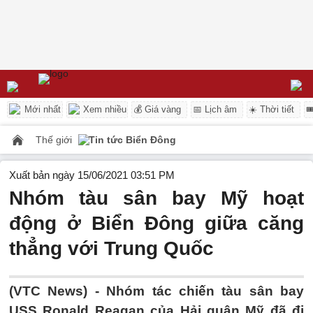
Mới nhất
Xem nhiều
💰 Giá vàng
📅 Lịch âm
☀️ Thời tiết

Thế giới
Tin tức Biển Đông
Xuất bản ngày 15/06/2021 03:51 PM
Nhóm tàu sân bay Mỹ hoạt
động ở Biển Đông giữa căng
thẳng với Trung Quốc
(VTC News) -
Nhóm tác chiến tàu sân bay
USS Ronald Reagan của Hải quân Mỹ đã đi