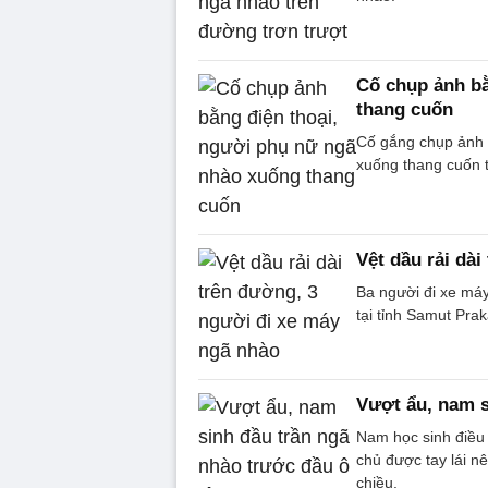
Cố chụp ảnh bằ
thang cuốn
Cố gắng chụp ảnh 
xuống thang cuốn 
Vệt dầu rải dà
Ba người đi xe máy
tại tỉnh Samut Pra
Vượt ẩu, nam s
Nam học sinh điều 
chủ được tay lái n
chiều.