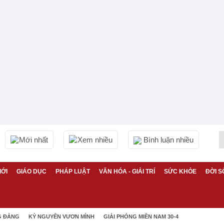
Mới nhất
Xem nhiều
Bình luận nhiều
IỚI
GIÁO DỤC
PHÁP LUẬT
VĂN HÓA - GIẢI TRÍ
SỨC KHỎE
ĐỜI S
G ĐẢNG
KỶ NGUYÊN VƯƠN MÌNH
GIẢI PHÓNG MIỀN NAM 30-4