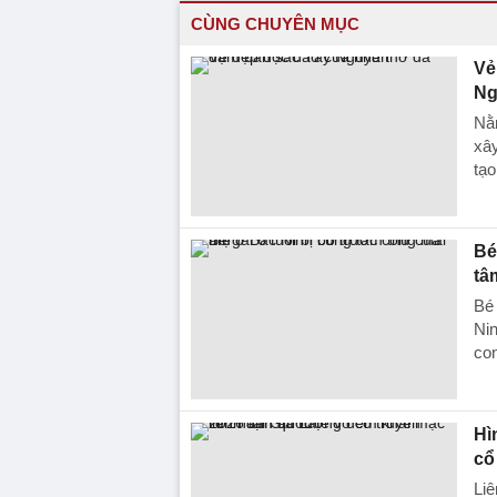
CÙNG CHUYÊN MỤC
Vẻ
Ng
Nằ
xây
tạo
Bé
tâ
Bé 
Nin
con
Hì
cổ
Liê