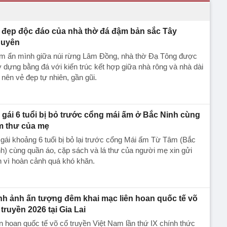
 đẹp độc đáo của nhà thờ đá đậm bản sắc Tây
uyên
m ẩn mình giữa núi rừng Lâm Đồng, nhà thờ Đạ Tông được
 dựng bằng đá với kiến trúc kết hợp giữa nhà rông và nhà dài
 nên vẻ đẹp tự nhiên, gần gũi.
 gái 6 tuổi bị bỏ trước cổng mái ấm ở Bắc Ninh cùng
m thư của mẹ
gái khoảng 6 tuổi bị bỏ lại trước cổng Mái ấm Từ Tâm (Bắc
h) cùng quần áo, cặp sách và lá thư của người mẹ xin gửi
 vì hoàn cảnh quá khó khăn.
nh ảnh ấn tượng đêm khai mạc liên hoan quốc tế võ
 truyền 2026 tại Gia Lai
n hoan quốc tế võ cổ truyền Việt Nam lần thứ IX chính thức