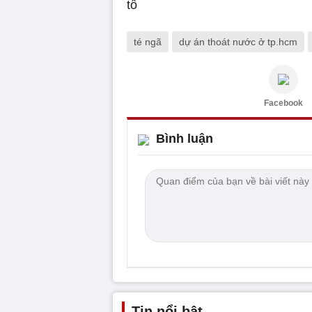
té ngã
dự án thoát nước ở tp.hcm
Facebook
Bình luận
Tin nổi bật