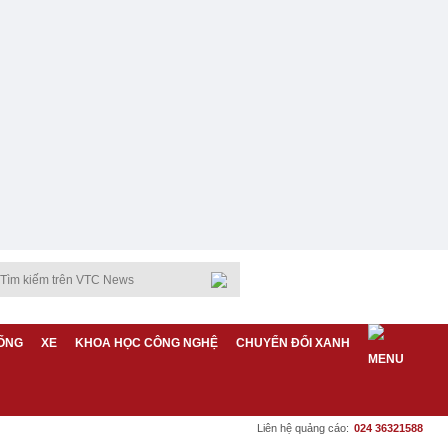
ỐNG
XE
KHOA HỌC CÔNG NGHỆ
CHUYỂN ĐỔI XANH
Liên hệ quảng cáo:
024 36321588