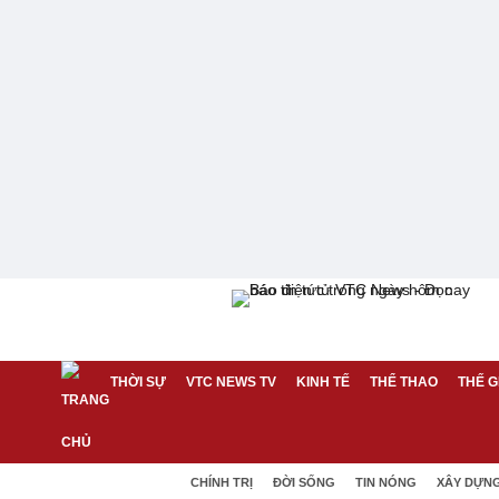
THỜI SỰ
VTC NEWS TV
KINH TẾ
THỂ THAO
THẾ G
CHÍNH TRỊ
ĐỜI SỐNG
TIN NÓNG
XÂY DỰN