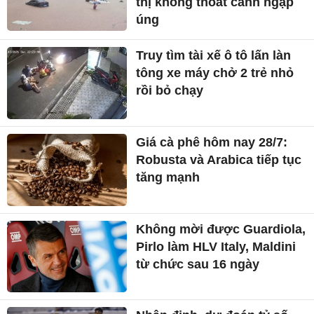
thị không thoát cảnh ngập
úng
Truy tìm tài xế ô tô lấn làn
tông xe máy chở 2 trẻ nhỏ
rồi bỏ chạy
Giá cà phê hôm nay 28/7:
Robusta và Arabica tiếp tục
tăng mạnh
Không mời được Guardiola,
Pirlo làm HLV Italy, Maldini
từ chức sau 16 ngày