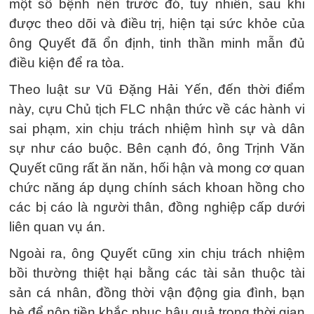
một số bệnh nền trước đó, tuy nhiên, sau khi
được theo dõi và điều trị, hiện tại sức khỏe của
ông Quyết đã ổn định, tinh thần minh mẫn đủ
điều kiện để ra tòa.
Theo luật sư Vũ Đặng Hải Yến, đến thời điểm
này, cựu Chủ tịch FLC nhận thức về các hành vi
sai phạm, xin chịu trách nhiệm hình sự và dân
sự như cáo buộc. Bên cạnh đó, ông Trịnh Văn
Quyết cũng rất ăn năn, hối hận và mong cơ quan
chức năng áp dụng chính sách khoan hồng cho
các bị cáo là người thân, đồng nghiệp cấp dưới
liên quan vụ án.
Ngoài ra, ông Quyết cũng xin chịu trách nhiệm
bồi thường thiệt hại bằng các tài sản thuộc tài
sản cá nhân, đồng thời vận động gia đình, bạn
bè để nộp tiền khắc phục hậu quả trong thời gian