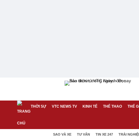
THỜI SỰ
VTC NEWS TV
KINH TẾ
THỂ THAO
THẾ G
SAO VÀ XE
TƯ VẤN
TIN XE 247
TRẢI NGHI