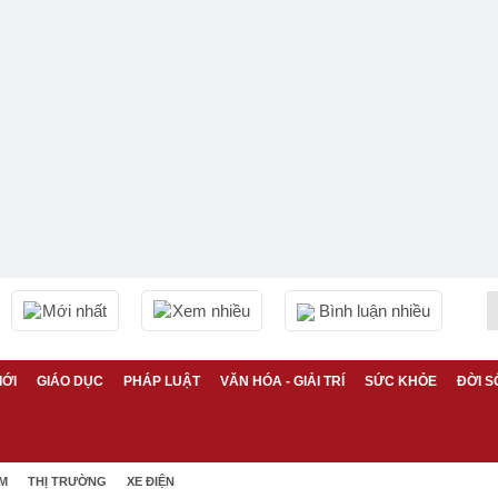
Mới nhất
Xem nhiều
Bình luận nhiều
IỚI
GIÁO DỤC
PHÁP LUẬT
VĂN HÓA - GIẢI TRÍ
SỨC KHỎE
ĐỜI S
ỆM
THỊ TRƯỜNG
XE ĐIỆN