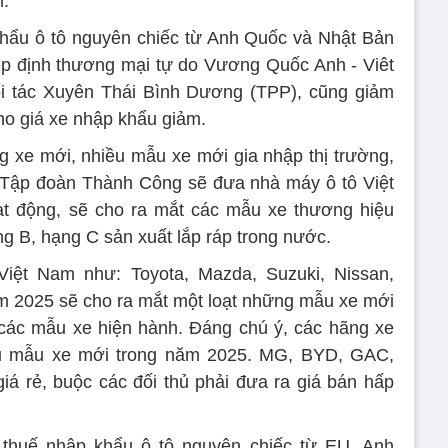
m.
khẩu ô tô nguyên chiếc từ Anh Quốc và Nhật Bản
ệp định thương mại tự do Vương Quốc Anh - Viêt
 tác Xuyên Thái Bình Dương (TPP), cũng giảm
ho giá xe nhập khẩu giảm.
 xe mới, nhiều mẫu xe mới gia nhập thị trường,
. Tập đoàn Thành Công sẽ đưa nhà máy ô tô Việt
ạt động, sẽ cho ra mắt các mẫu xe thương hiệu
 B, hạng C sản xuất lắp ráp trong nước.
iệt Nam như: Toyota, Mazda, Suzuki, Nissan,
m 2025 sẽ cho ra mắt một loạt những mẫu xe mới
các mẫu xe hiện hành. Đáng chú ý, các hãng xe
ều mẫu xe mới trong năm 2025. MG, BYD, GAC,
 rẻ, buộc các đối thủ phải đưa ra giá bán hấp
 thuế nhập khẩu ô tô nguyên chiếc từ EU, Anh