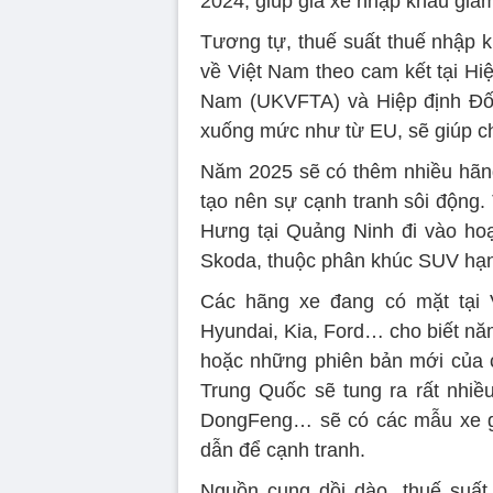
2024, giúp giá xe nhập khẩu giả
Tương tự, thuế suất thuế nhập 
về Việt Nam theo cam kết tại Hi
Nam (UKVFTA) và Hiệp định Đối
xuống mức như từ EU, sẽ giúp c
Năm 2025 sẽ có thêm nhiều hãng
tạo nên sự cạnh tranh sôi động
Hưng tại Quảng Ninh đi vào ho
Skoda, thuộc phân khúc SUV hạng
Các hãng xe đang có mặt tại V
Hyundai, Kia, Ford… cho biết nă
hoặc những phiên bản mới của 
Trung Quốc sẽ tung ra rất nhi
DongFeng… sẽ có các mẫu xe giá
dẫn để cạnh tranh.
Nguồn cung dồi dào, thuế suất