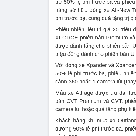
trợ 50% lệ phí trước bạ và phiếu
hàng sở hữu dòng xe All-New T
phí trước bạ, cùng quà tặng trị g
Phiếu nhiên liệu trị giá 25 tri
XFORCE phiên bản Premium và Exc
được dành tặng cho phiên bản Ult
triệu đồng dành cho phiên bản Ul
Với dòng xe Xpander và Xpander
50% lệ phí trước bạ, phiếu nhiên 
cảnh 360 hoặc 1 camera lùi (thay
Mẫu xe Attrage được ưu đãi tư
bản CVT Premium và CVT, phiếu n
camera lùi hoặc quà tặng phụ kiệ
Khách hàng khi mua xe Outlan
đương 50% lệ phí trước bạ, phiếu 