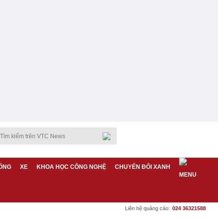
ỐNG
XE
KHOA HỌC CÔNG NGHỆ
CHUYỂN ĐỔI XANH
Liên hệ quảng cáo:
024 36321588