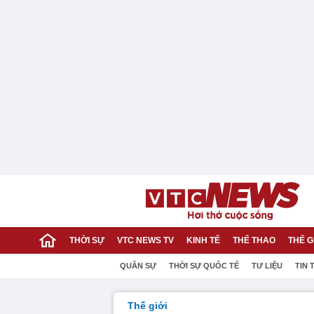
THỜI SỰ
VTC NEWS TV
KINH TẾ
THỂ THAO
THẾ G
QUÂN SỰ
THỜI SỰ QUỐC TẾ
TƯ LIỆU
TIN 
Thế giới