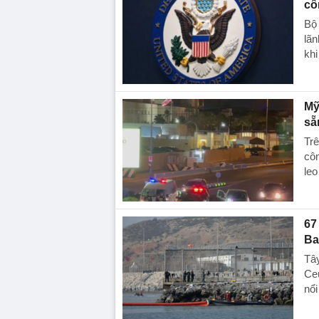
cô
Bộ 
lãn
khi
Mỹ
sẵ
Trê
côn
leo
67
Ba
Tây
Ceu
nổi