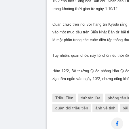
16/2 cho biết Cộng hòa Dân chủ Nhân dân Tr
trong khoảng thời gian từ ngày 1-10/12.
Quan chức trên nói với hãng tin Kyodo rằn
vào một mục tiêu trên Biển Nhật Bản từ bãi 
là một phần trong các cuộc diễn tập thông th
Tuy nhiên, quan chức này từ chối nêu thời đ
Hôm 12/2, Bộ trưởng Quốc phòng Hàn Quốc 
đạo tầm ngắn vào ngày 10/2, nhưng cũng khôn
Triều Tiên
thử tên lửa
phóng tên 
quân đội triều tiên
ảnh vệ tinh
bãi