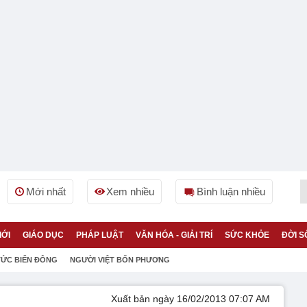
Mới nhất
Xem nhiều
Bình luận nhiều
IỚI
GIÁO DỤC
PHÁP LUẬT
VĂN HÓA - GIẢI TRÍ
SỨC KHỎE
ĐỜI S
TỨC BIỂN ĐÔNG
NGƯỜI VIỆT BỐN PHƯƠNG
Xuất bản ngày 16/02/2013 07:07 AM