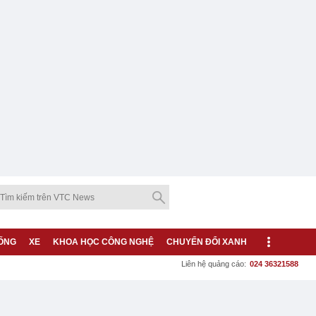
ỐNG
XE
KHOA HỌC CÔNG NGHỆ
CHUYỂN ĐỔI XANH
Liên hệ quảng cáo:
024 36321588