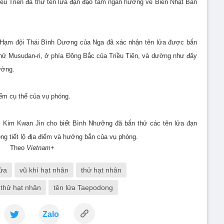
iều Triên đã thử tên lửa đạn đạo tầm ngắn hướng về Biển Nhật Bản
g Hạm đội Thái Bình Dương của Nga đã xác nhận tên lửa được bắn
thử Musudan-ri, ở phía Đông Bắc của Triều Tiên, và dường như đây
ường.
iểm cụ thể của vụ phóng.
Kim Kwan Jin cho biết Bình Nhưỡng đã bắn thử các tên lửa đạn
g tiết lộ địa điểm và hướng bắn của vụ phóng.
Th
eo
Vietnam+
lửa
vũ khí hạt nhân
thử hạt nhân
 thử hạt nhân
tên lửa Taepodong
Zalo