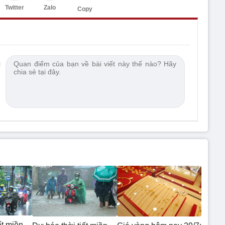
Twitter
Zalo
Copy
ết miền