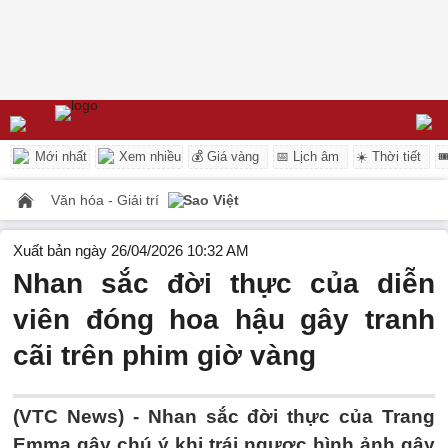
Mới nhất
Xem nhiều
💰 Giá vàng
📅 Lịch âm
☀️ Thời tiết

Văn hóa - Giải trí
Sao Việt
Xuất bản ngày 26/04/2026 10:32 AM
Nhan sắc đời thực của diễn
viên đóng hoa hậu gây tranh
cãi trên phim giờ vàng
(VTC News) -
Nhan sắc đời thực của Trang
Emma gây chú ý khi trái ngược hình ảnh gây