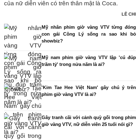
của nữ diễn viên có trên thân mật là Coca.
LÊ CHI
Mỹ nhân phim giờ vàng VTV từng đóng
con gái Công Lý sống ra sao khi bỏ
showbiz?
Mỹ nam phim giờ vàng VTV lập 'cú đúp
trăm tỷ' trong nửa năm là ai?
'Kim Tae Hee Việt Nam' gây chú ý trên
phim giờ vàng VTV là ai?
Gây tranh cãi với cảnh quỳ gối trong phim
giờ vàng VTV, nữ diễn viên 25 tuổi nói gì?