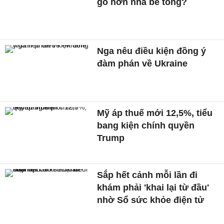
gỗ hơn nhà bê tông?
Nga nêu điều kiện đồng ý
đàm phán về Ukraine
Mỹ áp thuế mới 12,5%, tiểu
bang kiện chính quyền
Trump
Sắp hết cảnh mỗi lần đi
khám phải 'khai lại từ đầu'
nhờ Sổ sức khỏe điện tử