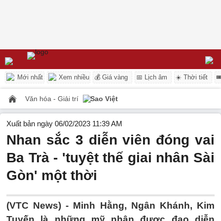
Mới nhất
Xem nhiều
💰 Giá vàng
📅 Lịch âm
☀️ Thời tiết

Văn hóa - Giải trí
Sao Việt
Xuất bản ngày 06/02/2023 11:39 AM
Nhan sắc 3 diễn viên đóng vai
Ba Trà - 'tuyệt thế giai nhân Sài
Gòn' một thời
(VTC News) -
Minh Hằng, Ngân Khánh, Kim
Tuyến là những mỹ nhân được đạo diễn