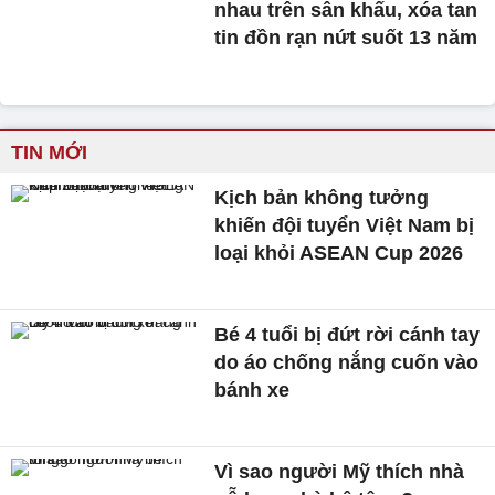
nhau trên sân khấu, xóa tan
tin đồn rạn nứt suốt 13 năm
TIN MỚI
Kịch bản không tưởng
khiến đội tuyển Việt Nam bị
loại khỏi ASEAN Cup 2026
Bé 4 tuổi bị đứt rời cánh tay
do áo chống nắng cuốn vào
bánh xe
Vì sao người Mỹ thích nhà