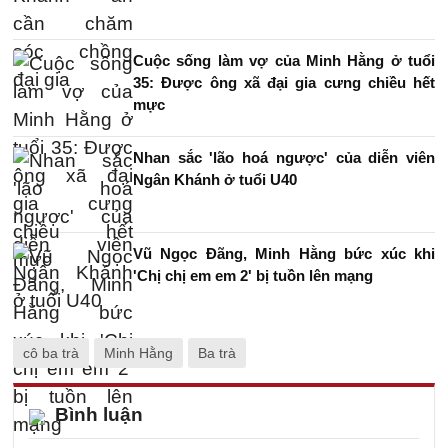
Cuộc sống làm vợ của Minh Hằng ở tuổi
35: Được ông xã đại gia cưng chiều hết
mực
Nhan sắc 'lão hoá ngược' của diễn viên
Ngân Khánh ở tuổi U40
Vũ Ngọc Đãng, Minh Hằng bức xúc khi
'Chị chị em em 2' bị tuồn lên mạng
cô ba trà
Minh Hằng
Ba trà
Bình luận