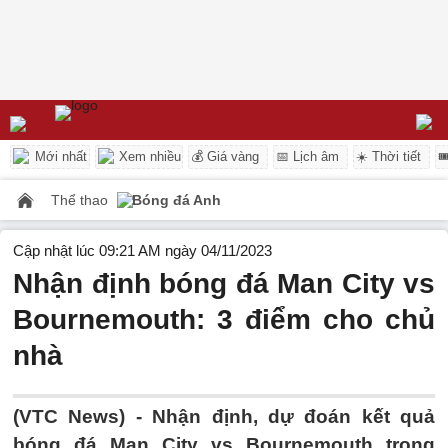
Mới nhất
Xem nhiều
💰 Giá vàng
📅 Lịch âm
☀️ Thời tiết

Thể thao
Bóng đá Anh
Cập nhật lúc 09:21 AM ngày 04/11/2023
Nhận định bóng đá Man City vs
Bournemouth: 3 điểm cho chủ
nhà
(VTC News) -
Nhận định, dự đoán kết quả
bóng đá Man City vs Bournemouth trong