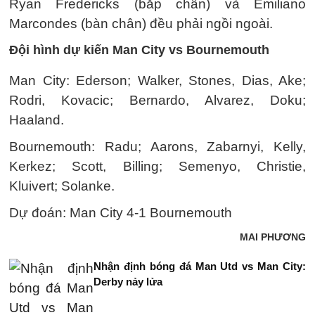
Ryan Fredericks (bắp chân) và Emiliano
Marcondes (bàn chân) đều phải ngồi ngoài.
Đội hình dự kiến Man City vs Bournemouth
Man City: Ederson; Walker, Stones, Dias, Ake;
Rodri, Kovacic; Bernardo, Alvarez, Doku;
Haaland.
Bournemouth: Radu; Aarons, Zabarnyi, Kelly,
Kerkez; Scott, Billing; Semenyo, Christie,
Kluivert; Solanke.
Dự đoán: Man City 4-1 Bournemouth
MAI PHƯƠNG
Nhận định bóng đá Man Utd vs Man City:
Derby nảy lửa