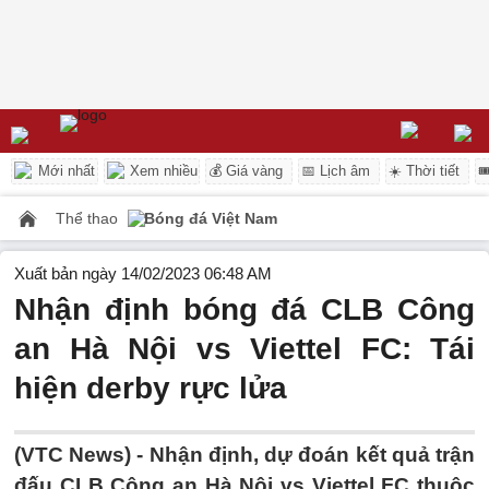
Mới nhất
Xem nhiều
💰 Giá vàng
📅 Lịch âm
☀️ Thời tiết

Thể thao
Bóng đá Việt Nam
Xuất bản ngày 14/02/2023 06:48 AM
Nhận định bóng đá CLB Công
an Hà Nội vs Viettel FC: Tái
hiện derby rực lửa
(VTC News) -
Nhận định, dự đoán kết quả trận
đấu CLB Công an Hà Nội vs Viettel FC thuộc