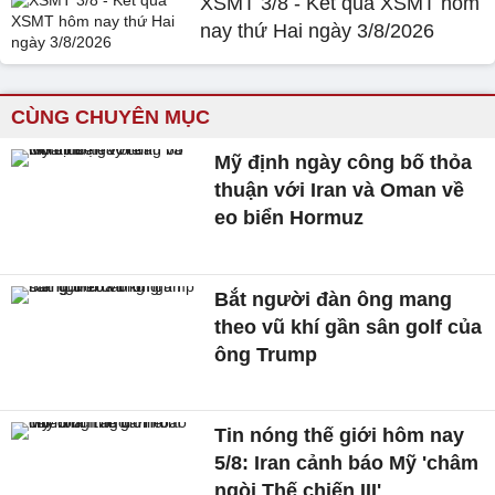
XSMT 3/8 - Kết quả XSMT hôm
nay thứ Hai ngày 3/8/2026
CÙNG CHUYÊN MỤC
Mỹ định ngày công bố thỏa
thuận với Iran và Oman về
eo biển Hormuz
Bắt người đàn ông mang
theo vũ khí gần sân golf của
ông Trump
Tin nóng thế giới hôm nay
5/8: Iran cảnh báo Mỹ 'châm
ngòi Thế chiến III'