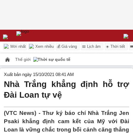
Mới nhất
Xem nhiều
💰 Giá vàng
📅 Lịch âm
☀️ Thời tiết

Thế giới
Thời sự quốc tế
Xuất bản ngày 15/10/2021 08:41 AM
Nhà Trắng khẳng định hỗ trợ
Đài Loan tự vệ
(VTC News) -
Thư ký báo chí Nhà Trắng Jen
Psaki khẳng định cam kết của Mỹ với Đài
Loan là vững chắc trong bối cảnh căng thẳng