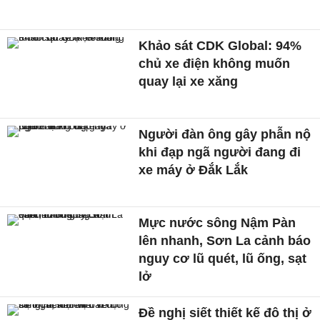
Khảo sát CDK Global: 94%
chủ xe điện không muốn
quay lại xe xăng
Người đàn ông gây phẫn nộ
khi đạp ngã người đang đi
xe máy ở Đắk Lắk
Mực nước sông Nậm Pàn
lên nhanh, Sơn La cảnh báo
nguy cơ lũ quét, lũ ống, sạt
lở
Đề nghị siết thiết kế đô thị ở