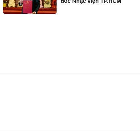
đốc Nhạc viện TP.HCM