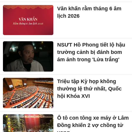
Văn khấn rằm tháng 6 âm
lịch 2026
NSƯT Hồ Phong tiết lộ hậu
trường cảnh bị đánh bom
ám ảnh trong 'Lửa trắng'
Triệu tập Kỳ họp không
thường lệ thứ nhất, Quốc
hội Khóa XVI
Ô tô con tông xe máy ở Lâm
Đồng khiến 2 vợ chồng tử