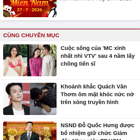
CÙNG CHUYÊN MỤC
Cuộc sống của 'MC xinh
nhất nhì VTV' sau 4 năm lấy
chồng tiến sĩ
Khoảnh khắc Quách Văn
Thơm ôm mặt khóc nức nở
trên sóng truyền hình
NSND Đỗ Quốc Hưng được
bổ nhiệm giữ chức Giám