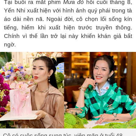
Tại buổi ra mắt phim
Mưa đỏ
hồi cuối tháng 8,
Yến Nhi xuất hiện với hình ảnh quý phái trong tà
áo dài nền nã. Ngoài đời, cô chọn lối sống kín
tiếng, hiếm khi xuất hiện trước truyền thông.
Chính vì thế lần trở lại này khiến khán giả bất
ngờ.
Cô có cuộc sống sung túc, viên mãn ở tuổi 48.