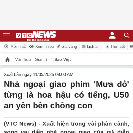
Mới nhất
Xem nhiều
💰 Giá vàng
📅 Lịch âm
☀️ Thời tiết

Văn hóa - Giải trí
Sao Việt
Xuất bản ngày 11/09/2025 09:00 AM
Nhà ngoại giao phim 'Mưa đỏ'
từng là hoa hậu có tiếng, U50
an yên bên chồng con
(VTC News) -
Xuất hiện trong vài phân cảnh,
song vai diễn nhà ngoại giao của nữ diễn