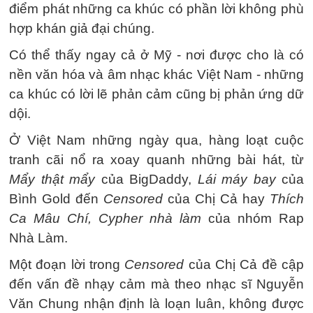
điểm phát những ca khúc có phần lời không phù
hợp khán giả đại chúng.
Có thể thấy ngay cả ở Mỹ - nơi được cho là có
nền văn hóa và âm nhạc khác Việt Nam - những
ca khúc có lời lẽ phản cảm cũng bị phản ứng dữ
dội.
Ở Việt Nam những ngày qua, hàng loạt cuộc
tranh cãi nổ ra xoay quanh những bài hát, từ
Mẩy thật mẩy
của BigDaddy,
Lái máy bay
của
Bình Gold đến
Censored
của Chị Cả hay
T
hích
Ca Mâu Chí, Cypher nhà làm
của nhóm Rap
Nhà Làm.
Một đoạn lời trong
Censored
của Chị Cả đề cập
đến vấn đề nhạy cảm mà theo nhạc sĩ Nguyễn
Văn Chung nhận định là loạn luân, không được