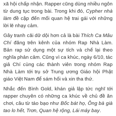
xã hội chấp nhận. Rapper cũng dùng nhiều ngôn
từ dung tục trong bài. Trong khi đó,
Cypher nhà
làm
đề cập đến mối quan hệ trai gái với những
lời lẽ nhạy cảm.
Gây tranh cãi dữ dội hơn cả là bài
Thích Ca Mâu
Chí
đăng trên kênh của nhóm Rap Nhà Làm.
Bản rap sử dụng một sự tích và chế lại theo
nghĩa phản cảm. Cũng vì ca khúc, ngày 6/10, tác
giả Chí cùng các thành viên trong nhóm Rap
Nhà Làm tới trụ sở Trung ương Giáo hội Phật
giáo Việt Nam để sám hối và xin tha thứ.
Nhắc đến Bình Gold, khán giả lập tức nghĩ tới
rapper chuyên có những ca khúc về chủ đề ăn
chơi, câu từ táo bạo như
Bốc bát họ, Ông bà già
tao lo hết, Trơn, Quan hệ rộng, Lái máy bay
.