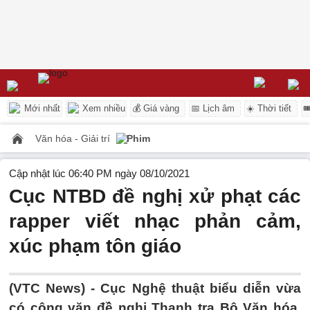
Mới nhất
Xem nhiều
💰 Giá vàng
📅 Lịch âm
☀️ Thời tiết

Văn hóa - Giải trí
Phim
Cập nhật lúc 06:40 PM ngày 08/10/2021
Cục NTBD đề nghị xử phạt các
rapper viết nhạc phản cảm,
xúc phạm tôn giáo
(VTC News) -
Cục Nghệ thuật biểu diễn vừa
có công văn đề nghị Thanh tra Bộ Văn hóa,