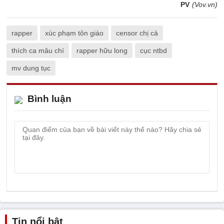
PV
(Vov.vn)
rapper
xúc phạm tôn giáo
censor chị cả
thích ca mâu chí
rapper hữu long
cục ntbd
mv dung tục
Bình luận
Tin nổi bật