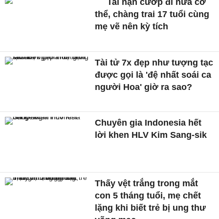
Tai nạn cướp đi nửa cơ
thể, chàng trai 17 tuổi cùng
mẹ vẽ nên kỳ tích
Tài tử 7x đẹp như tượng tạc
được gọi là 'đệ nhất soái ca
người Hoa' giờ ra sao?
Chuyên gia Indonesia hết
lời khen HLV Kim Sang-sik
Thấy vệt trắng trong mắt
con 5 tháng tuổi, mẹ chết
lặng khi biết trẻ bị ung thư