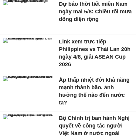
Dự báo thời tiết miền Nam
ngày mai 5/8: Chiều tối mưa
dông diện rộng
Link xem trực tiếp
Philippines vs Thái Lan 20h
ngày 4/8, giải ASEAN Cup
2026
Áp thấp nhiệt đới khả năng
mạnh thành bão, ảnh
hưởng thế nào đến nước
ta?
Bộ Chính trị ban hành Nghị
quyết về công tác người
Việt Nam ở nước ngoài