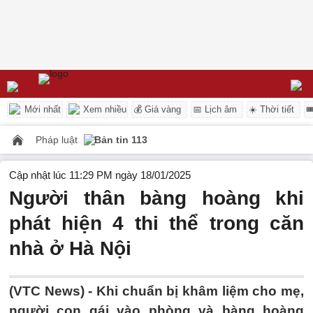
Mới nhất
Xem nhiều
💰 Giá vàng
📅 Lịch âm
☀️ Thời tiết

Pháp luật
Bản tin 113
Cập nhật lúc 11:29 PM ngày 18/01/2025
Người thân bàng hoàng khi
phát hiện 4 thi thể trong căn
nhà ở Hà Nội
(VTC News) -
Khi chuẩn bị khâm liệm cho mẹ,
người con gái vào phòng và bàng hoàng