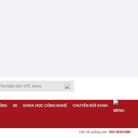
ỐNG
XE
KHOA HỌC CÔNG NGHỆ
CHUYỂN ĐỔI XANH
Liên hệ quảng cáo:
024 36321588