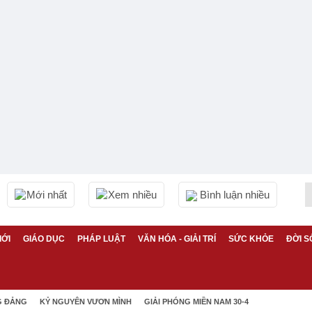
Mới nhất
Xem nhiều
Bình luận nhiều
IỚI
GIÁO DỤC
PHÁP LUẬT
VĂN HÓA - GIẢI TRÍ
SỨC KHỎE
ĐỜI S
G ĐẢNG
KỶ NGUYÊN VƯƠN MÌNH
GIẢI PHÓNG MIỀN NAM 30-4