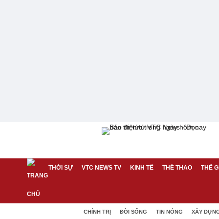
THỜI SỰ
VTC NEWS TV
KINH TẾ
THỂ THAO
THẾ G
CHÍNH TRỊ
ĐỜI SỐNG
TIN NÓNG
XÂY DỰN