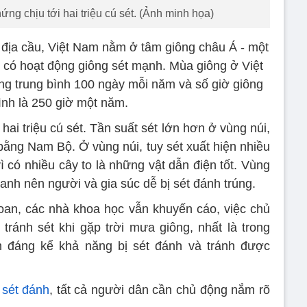
ng chịu tới hai triệu cú sét. (Ảnh minh họa)
 địa cầu, Việt Nam nằm ở tâm giông châu Á - một
i, có hoạt động giông sét mạnh. Mùa giông ở Việt
ng trung bình 100 ngày mỗi năm và số giờ giông
ình là 250 giờ một năm.
ai triệu cú sét. Tần suất sét lớn hơn ở vùng núi,
bằng Nam Bộ. Ở vùng núi, tuy sét xuất hiện nhiều
ì có nhiều cây to là những vật dẫn điện tốt. Vùng
xanh nên người và gia súc dễ bị sét đánh trúng.
 đoan, các nhà khoa học vẫn khuyến cáo, việc chủ
tránh sét khi gặp trời mưa giông, nhất là trong
 đáng kể khả năng bị sét đánh và tránh được
ị
sét đánh
, tất cả người dân cần chủ động nắm rõ