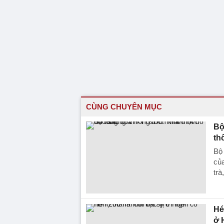
CÙNG CHUYÊN MỤC
Bộ
th
Bộ
của
trà
Hé
ở 