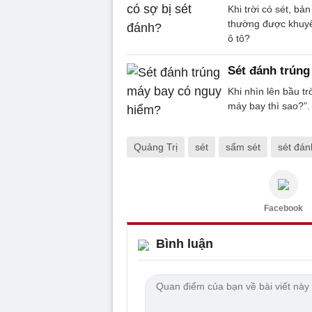
Khi trời có sét, bả
thường được khuyên
ô tô?
Sét đánh trúng
Khi nhìn lên bầu tr
máy bay thì sao?”.
Quảng Trị
sét
sấm sét
sét đán
Facebook
Bình luận