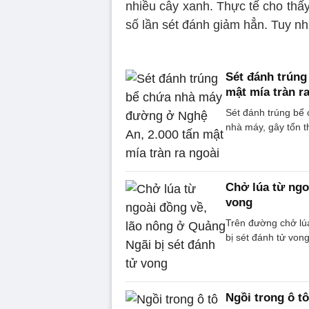
nhiều cây xanh. Thực tế cho thấy 
số lần sét đánh giảm hẳn. Tuy nh
Sét đánh trúng
mật mía tràn r
Sét đánh trúng bể 
nhà máy, gây tổn t
Chở lúa từ ngo
vong
Trên đường chở lú
bị sét đánh tử vong
Ngồi trong ô tô