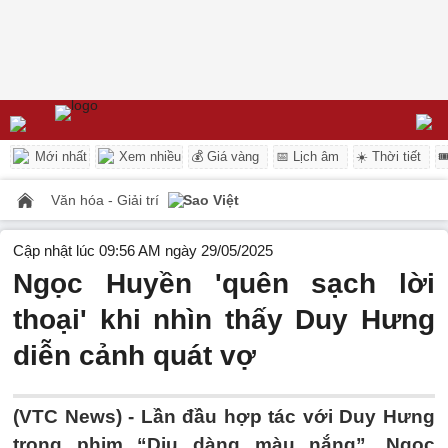
Mới nhất
Xem nhiều
💰 Giá vàng
📅 Lịch âm
☀️ Thời tiết

Văn hóa - Giải trí
Sao Việt
Cập nhật lúc 09:56 AM ngày 29/05/2025
Ngọc Huyền 'quên sạch lời
thoại' khi nhìn thấy Duy Hưng
diễn cảnh quát vợ
(VTC News) -
Lần đầu hợp tác với Duy Hưng
trong phim “Dịu dàng màu nắng”, Ngọc