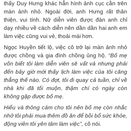
thấy Duy Hưng khác hẳn hình ảnh cục cằn trên
màn ảnh nhỏ. Ngoài đời, anh Hưng rất thân
thiện, vui tính. Nữ diễn viên được đàn anh chỉ
dạy nhiều về cách diễn nên dần dần hai anh em
làm việc cũng vui vẻ, thoải mái hơn.
Ngọc Huyền tiết lộ, việc cô trở lại màn ảnh nhỏ
được chồng và gia đình chồng ủng hộ. “
Bố mẹ
vốn biết tôi làm diễn viên sẽ vất vả nhưng phải
đến bây giờ mới thấy lịch làm việc của tôi căng
thẳng thế nào. Có đợt, tôi đi quay cả tuần, chỉ về
nhà khi đã tối muộn, thậm chí có ngày còn
không gặp được bố mẹ.
Hiểu và thông cảm cho tôi nên bố mẹ còn nhắc
nhở tôi phải mua thêm đồ ăn để bồi bổ sức khỏe,
động viên tôi yên tâm làm việc”,
cô nói.