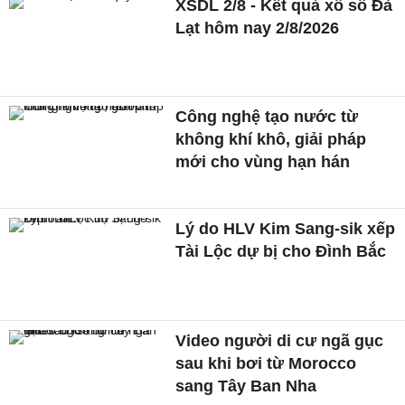
XSDL 2/8 - Kết quả xổ số Đà
Lạt hôm nay 2/8/2026
Công nghệ tạo nước từ
không khí khô, giải pháp
mới cho vùng hạn hán
Lý do HLV Kim Sang-sik xếp
Tài Lộc dự bị cho Đình Bắc
Video người di cư ngã gục
sau khi bơi từ Morocco
sang Tây Ban Nha