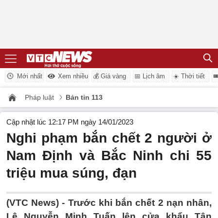
Mới nhất
Xem nhiều
💰 Giá vàng
📅 Lịch âm
☀️ Thời tiết

Pháp luật
Bản tin 113
Cập nhật lúc 12:17 PM ngày 14/01/2023
Nghi phạm bắn chết 2 người ở
Nam Định và Bắc Ninh chi 55
triệu mua súng, đạn
(VTC News) -
Trước khi bắn chết 2 nạn nhân,
Lê Nguyễn Minh Tuấn lên cửa khẩu Tân