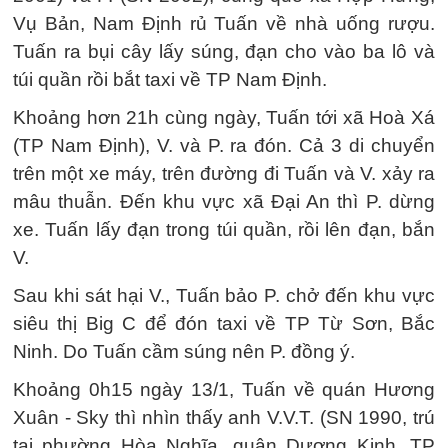
Vụ Bản, Nam Định rủ Tuấn về nhà uống rượu.
Tuấn ra bụi cây lấy súng, đạn cho vào ba lô và
túi quần rồi bắt taxi về TP Nam Định.
Khoảng hơn 21h cùng ngày, Tuấn tới xã Hoà Xá
(TP Nam Định), V. và P. ra đón. Cả 3 di chuyển
trên một xe máy, trên đường đi Tuấn và V. xảy ra
mâu thuẫn. Đến khu vực xã Đại An thì P. dừng
xe. Tuấn lấy đạn trong túi quần, rồi lên đạn, bắn
V.
Sau khi sát hại V., Tuấn bảo P. chở đến khu vực
siêu thị Big C để đón taxi về TP Từ Sơn, Bắc
Ninh. Do Tuấn cầm súng nên P. đồng ý.
Khoảng 0h15 ngày 13/1, Tuấn về quán Hương
Xuân - Sky thì nhìn thấy anh V.V.T. (SN 1990, trú
tại phường Hòa Nghĩa, quận Dương Kinh, TP