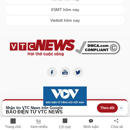
XSMT hôm nay
Vietlott hôm nay
Nhận tin VTC News trên Google
×
Theo dõi
BÁO ĐIỆN TỬ VTC NEWS
Cơ quan chủ quản:
Đài Tiếng nói Việt Nam
Giấy phép Báo điện tử số
382/GP-BTTTT
do Bộ Thông
Trang chủ
Xem nhiều
Bình luận
Chia sẻ
Cỡ chữ