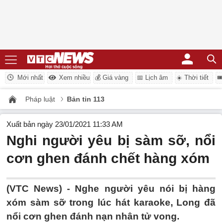
Mới nhất
Xem nhiều
💰 Giá vàng
📅 Lịch âm
☀️ Thời tiết

Pháp luật
Bản tin 113
Xuất bản ngày 23/01/2021 11:33 AM
Nghi người yêu bị sàm sỡ, nổi
cơn ghen đánh chết hàng xóm
(VTC News) -
Nghe người yêu nói bị hàng
xóm sàm sỡ trong lúc hát karaoke, Long đã
nổi cơn ghen đánh nạn nhân tử vong.