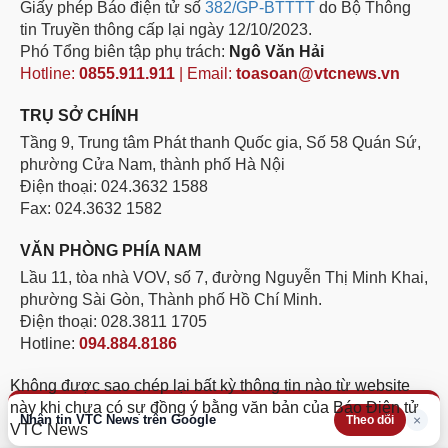
Giấy phép Báo điện tử số
382/GP-BTTTT
do Bộ Thông
tin Truyền thông cấp lại ngày 12/10/2023.
Phó Tổng biên tập phụ trách:
Ngô Văn Hải
Hotline:
0855.911.911
| Email:
toasoan@vtcnews.vn
TRỤ SỞ CHÍNH
Tầng 9, Trung tâm Phát thanh Quốc gia, Số 58 Quán Sứ,
phường Cửa Nam, thành phố Hà Nội
Điện thoại: 024.3632 1588
Fax: 024.3632 1582
VĂN PHÒNG PHÍA NAM
Lầu 11, tòa nhà VOV, số 7, đường Nguyễn Thị Minh Khai,
phường Sài Gòn, Thành phố Hồ Chí Minh.
Điện thoại: 028.3811 1705
Hotline:
094.884.8186
Không được sao chép lại bất kỳ thông tin nào từ website
này khi chưa có sự đồng ý bằng văn bản của Báo Điện tử
Nhận tin VTC News trên Google
×
Theo dõi
VTC News