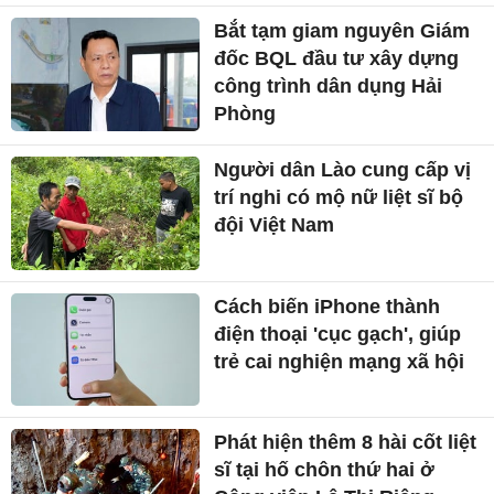
Bắt tạm giam nguyên Giám
đốc BQL đầu tư xây dựng
công trình dân dụng Hải
Phòng
Người dân Lào cung cấp vị
trí nghi có mộ nữ liệt sĩ bộ
đội Việt Nam
Cách biến iPhone thành
điện thoại 'cục gạch', giúp
trẻ cai nghiện mạng xã hội
Phát hiện thêm 8 hài cốt liệt
sĩ tại hố chôn thứ hai ở