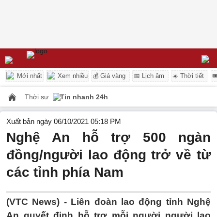
Mới nhất
Xem nhiều
💰 Giá vàng
📅 Lịch âm
☀️ Thời tiết

Thời sự
Tin nhanh 24h
Xuất bản ngày 06/10/2021 05:18 PM
Nghệ An hỗ trợ 500 ngàn
đồng/người lao động trở về từ
các tỉnh phía Nam
(VTC News) -
Liên đoàn lao động tỉnh Nghệ
An quyết định hỗ trợ mỗi người người lao