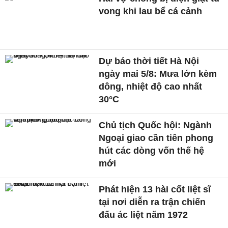
vong khi lau bể cá cảnh
Dự báo thời tiết Hà Nội
ngày mai 5/8: Mưa lớn kèm
dông, nhiệt độ cao nhất
30°C
Chủ tịch Quốc hội: Ngành
Ngoại giao cần tiên phong
hút các dòng vốn thế hệ
mới
Phát hiện 13 hài cốt liệt sĩ
tại nơi diễn ra trận chiến
đấu ác liệt năm 1972