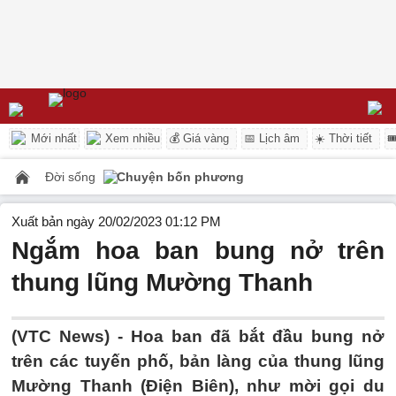
Mới nhất
Xem nhiều
💰 Giá vàng
📅 Lịch âm
☀️ Thời tiết

Đời sống
Chuyện bốn phương
Xuất bản ngày 20/02/2023 01:12 PM
Ngắm hoa ban bung nở trên
thung lũng Mường Thanh
(VTC News) -
Hoa ban đã bắt đầu bung nở
trên các tuyến phố, bản làng của thung lũng
Mường Thanh (Điện Biên), như mời gọi du